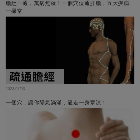
膽經一通，萬病無蹤！一個穴位通肝膽，五大疾病
一掃空
2023/07/03
一個穴，讓你陽氣滿滿，逼走一身寒涼！