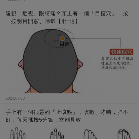
遠視、近視、眼睛痛？頭上有一個「目窗穴」，按
一按明目開竅、補氣【壯*陽】
2023/07/03
手上有一個很靈的「止咳點」，咳嗽、哮喘，肺不
好，每天揉按5分鐘，立刻見效