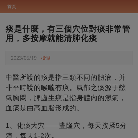
首頁
痰是什麼，有三個穴位對痰非常管
用，多按摩就能清肺化痰
2023/05/19
檢舉
中醫所說的痰是指三類不同的體液，并
非平時說的喉嚨有痰。氣郁之痰源于憋
氣胸悶，脾虛生痰是指身體內的濕氣，
血痰是由高血脂形成的。
1、化痰大穴——豐隆穴，每天按揉5分
鐘，每天1-2次。