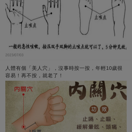
2023/07/03
人體有個「美人穴」，沒事時按一按，年輕10歲很
容易！再不按，就老了！