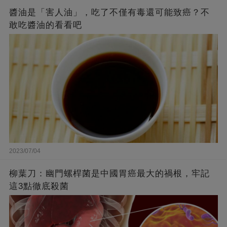
醬油是「害人油」，吃了不僅有毒還可能致癌？不
敢吃醬油的看看吧
2023/07/04
柳葉刀：幽門螺桿菌是中國胃癌最大的禍根，牢記
這3點徹底殺菌