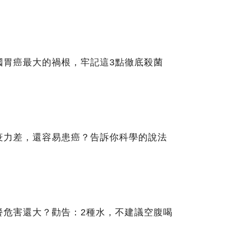
國胃癌最大的禍根，牢記這3點徹底殺菌
疫力差，還容易患癌？告訴你科學的說法
餐危害還大？勸告：2種水，不建議空腹喝