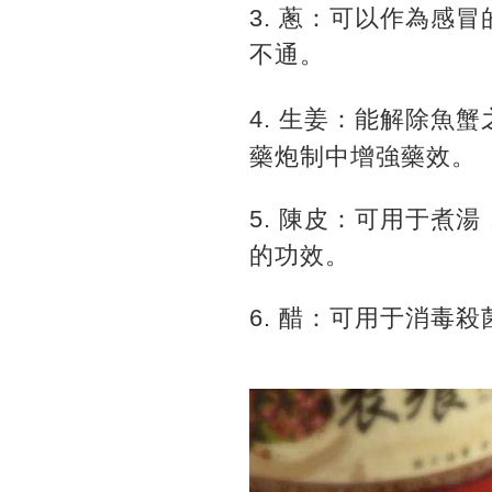
3. 蔥：可以作為感
不通。
4. 生姜：能解除魚
藥炮制中增強藥效。
5. 陳皮：可用于煮
的功效。
6. 醋：可用于消毒