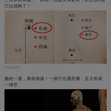
穴位就夠了！
2023/07/03
膽經一通，萬病無蹤！一個穴位通肝膽，五大疾病
一掃空