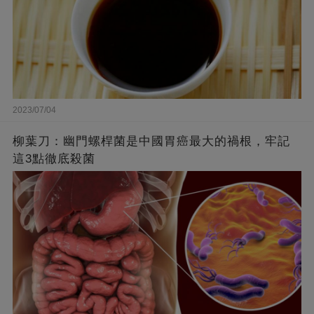
2023/07/04
柳葉刀：幽門螺桿菌是中國胃癌最大的禍根，牢記
這3點徹底殺菌