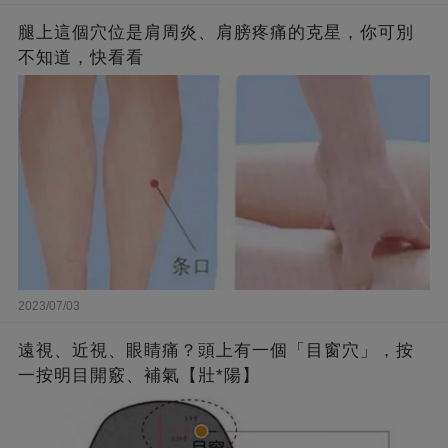
腿上這個穴位是肩周炎、肩膀疼痛的克星，你可別
不知道，快看看
2023/07/03
遠視、近視、眼睛痛？頭上有一個「目窗穴」，按
一按明目開竅、補氣【壯*陽】