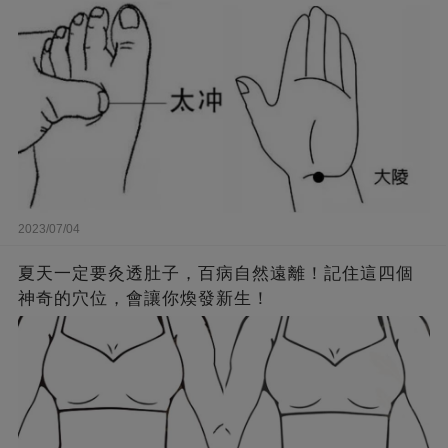
2023/07/04
夏天一定要灸透肚子，百病自然遠離！記住這四個
神奇的穴位，會讓你煥發新生！