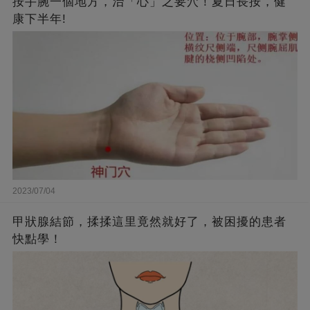
按手腕一個地方，治「心」之要穴！夏日長按，健
康下半年!
2023/07/04
甲狀腺結節，揉揉這里竟然就好了，被困擾的患者
快點學！