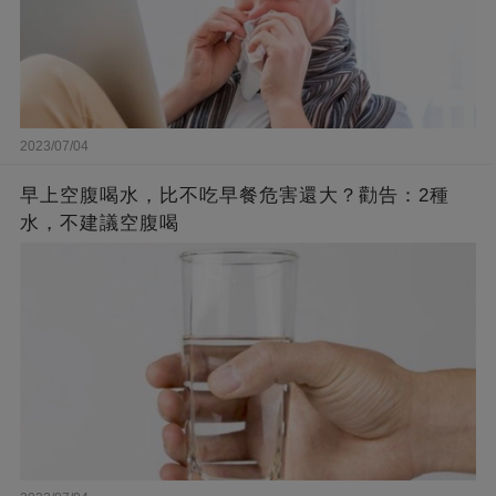
2023/07/04
早上空腹喝水，比不吃早餐危害還大？勸告：2種
水，不建議空腹喝