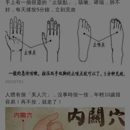
手上有一個很靈的「止咳點」，咳嗽、哮喘，肺不
好，每天揉按5分鐘，立刻見效
2023/07/03
人體有個「美人穴」，沒事時按一按，年輕10歲很
容易！再不按，就老了！