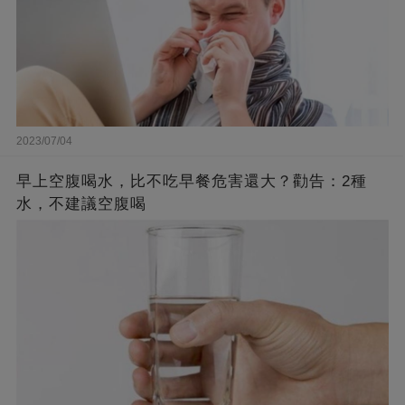
2023/07/04
早上空腹喝水，比不吃早餐危害還大？勸告：2種
水，不建議空腹喝