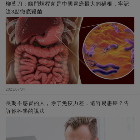
柳葉刀：幽門螺桿菌是中國胃癌最大的禍根，牢記
這3點徹底殺菌
2023/07/04
長期不感冒的人，除了免疫力差，還容易患癌？告
訴你科學的說法