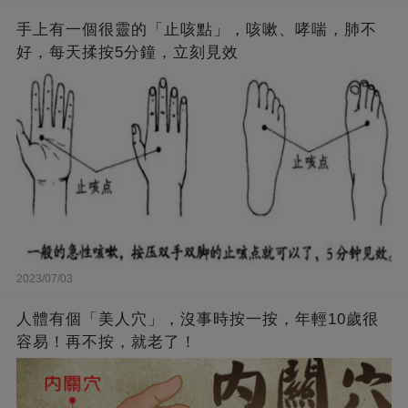
手上有一個很靈的「止咳點」，咳嗽、哮喘，肺不
好，每天揉按5分鐘，立刻見效
2023/07/03
人體有個「美人穴」，沒事時按一按，年輕10歲很
容易！再不按，就老了！