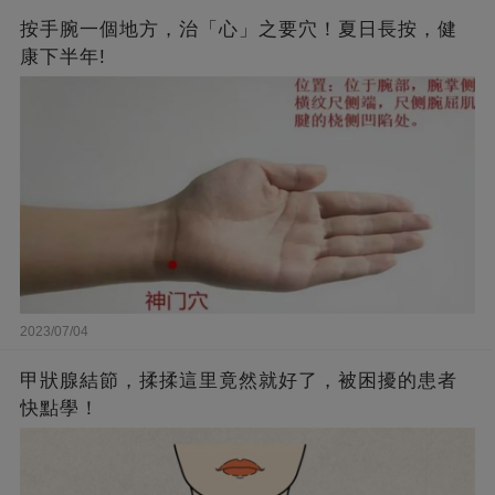
按手腕一個地方，治「心」之要穴！夏日長按，健
康下半年!
2023/07/04
甲狀腺結節，揉揉這里竟然就好了，被困擾的患者
快點學！