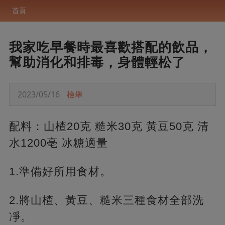
首頁
我家吃早餐時最喜歡搭配的飲品，
幫助消化和排毒，身體輕松了
2023/05/16
檢舉
配料：山楂20克 糙米30克 黃豆50克 清
水1200亳 冰糖適量
1.準備好所用食材。
2.將山楂、黃豆、糙米三種食材全部洗
凈。