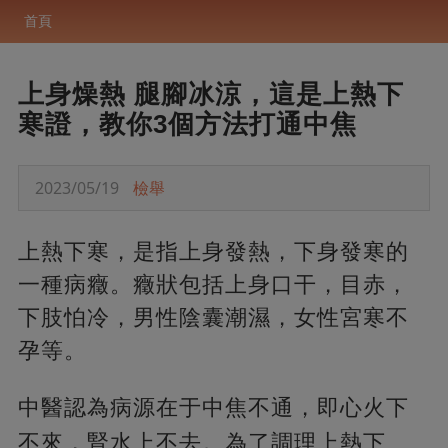
首頁
上身燥熱 腿腳冰涼，這是上熱下
寒證，教你3個方法打通中焦
2023/05/19
檢舉
上熱下寒，是指上身發熱，下身發寒的
一種病癥。癥狀包括上身口干，目赤，
下肢怕冷，男性陰囊潮濕，女性宮寒不
孕等。
中醫認為病源在于中焦不通，即心火下
不來，
腎水上不去。為了調理上熱下