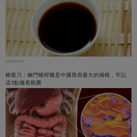
2023/07/04
柳葉刀：幽門螺桿菌是中國胃癌最大的禍根，牢記
這3點徹底殺菌