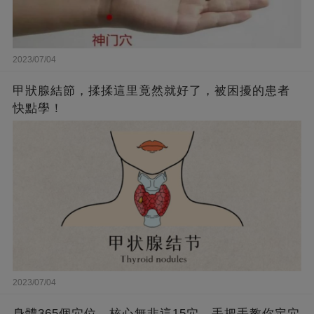
2023/07/04
甲狀腺結節，揉揉這里竟然就好了，被困擾的患者
快點學！
2023/07/04
身體365個穴位，核心無非這15穴，手把手教你定穴