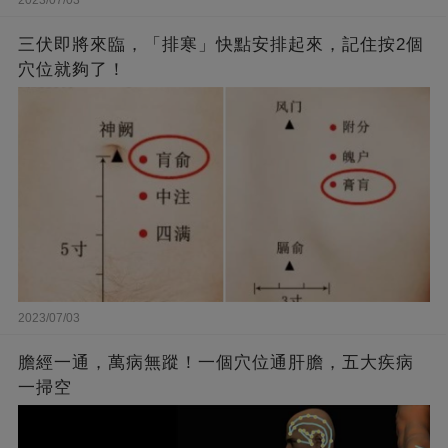
三伏即將來臨，「排寒」快點安排起來，記住按2個
穴位就夠了！
2023/07/03
膽經一通，萬病無蹤！一個穴位通肝膽，五大疾病
一掃空