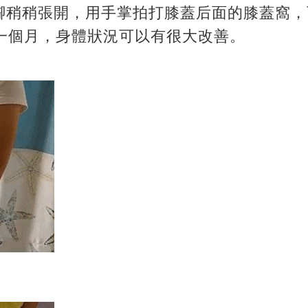
腳稍稍張開，用手掌拍打膝蓋后面的膝蓋窩，
持一個月，身體狀況可以有很大改善。