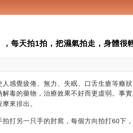
」，每天拍1拍，把濕氣拍走，身體很
使人感覺疲倦、無力、失眠、口舌生瘡等癥狀
熱解毒的藥物，治療效果不好而更虛弱。事實
按摩來排出。
拍打另一只手的肘窩，每個方向拍打60下，