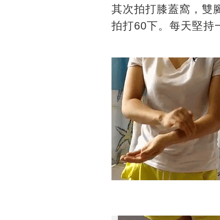
其次拍打膝蓋窩，雙
拍打60下。每天堅