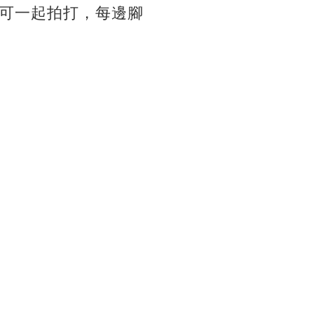
可一起拍打，
每邊腳