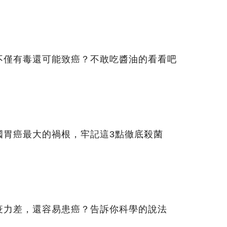
不僅有毒還可能致癌？不敢吃醬油的看看吧
國胃癌最大的禍根，牢記這3點徹底殺菌
疫力差，還容易患癌？告訴你科學的說法