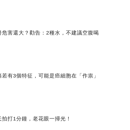
餐危害還大？勸告：2種水，不建議空腹喝
痛若有3個特征，可能是癌細胞在「作祟」
天拍打1分鐘，老花眼一掃光！