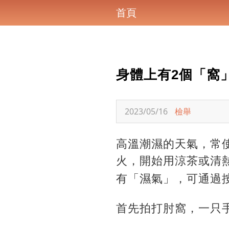
首頁
身體上有2個「窩
2023/05/16
檢舉
高溫潮濕的天氣，常
火，開始用涼茶或清
有「濕氣」
，可通過
首先拍打肘窩，一只手