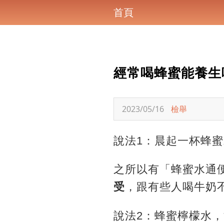
首頁
經常喝蜂蜜能養生
2023/05/16
檢舉
說法1：晨起一杯蜂
之所以有「蜂蜜水通
受
，跟有些人喝牛奶
說法2：蜂蜜檸檬水