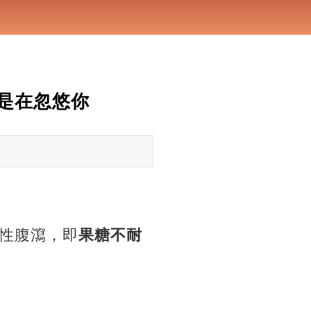
是在忽悠你
性腹瀉，即
果糖不耐