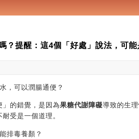
嗎？提醒：這4個「好處」說法，可能
蜜水，可以潤腸通便？
便」的錯覺，是因為
果糖代謝障礙
導致的生理
不耐受是一個道理。
，能排毒養顏？