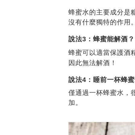
蜂蜜水的主要成分是
沒有什麼獨特的作用
說法3：蜂蜜能解酒？
蜂蜜可以適當保護酒
因此無法解酒！
說法4：睡前一杯蜂
僅通過一杯蜂蜜水，
加。