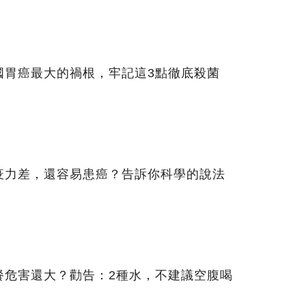
國胃癌最大的禍根，牢記這3點徹底殺菌
疫力差，還容易患癌？告訴你科學的說法
餐危害還大？勸告：2種水，不建議空腹喝