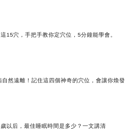
非這15穴，手把手教你定穴位，5分鐘能學會。
病自然遠離！記住這四個神奇的穴位，會讓你煥發
5歲以后，最佳睡眠時間是多少？一文講清