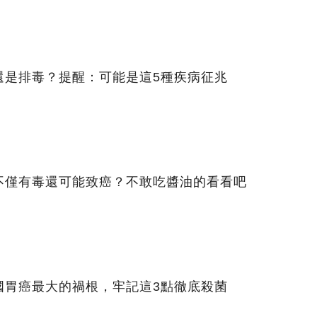
還是排毒？提醒：可能是這5種疾病征兆
不僅有毒還可能致癌？不敢吃醬油的看看吧
國胃癌最大的禍根，牢記這3點徹底殺菌