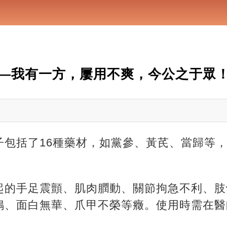
—我有一方，屢用不爽，今公之于眾
子包括了16種藥材，如黨參、黃芪、當歸等
起的手足震顫、肌肉膶動、關節拘急不利、肢
鳴、面白無華、爪甲不榮等癥。使用時需在醫