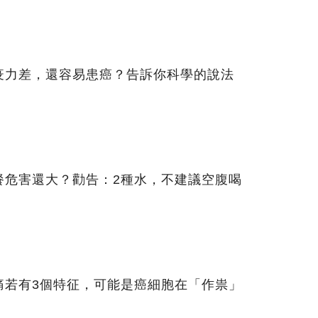
疫力差，還容易患癌？告訴你科學的說法
餐危害還大？勸告：2種水，不建議空腹喝
痛若有3個特征，可能是癌細胞在「作祟」