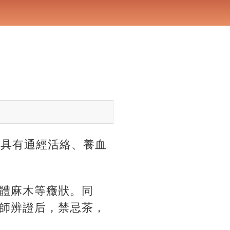
！
，具有通經活絡、養血
體麻木等癥狀。同
師辨證后，禁忌茶，