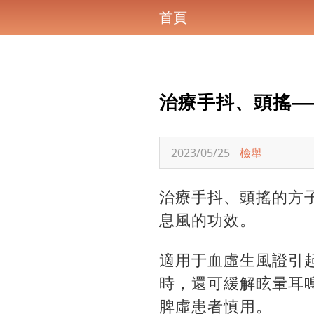
首頁
治療手抖、頭搖—
2023/05/25
檢舉
治療手抖、頭搖的方
息風的功效。
適用于血虛生風證引
時，還可緩解眩暈耳
脾虛患者慎用。