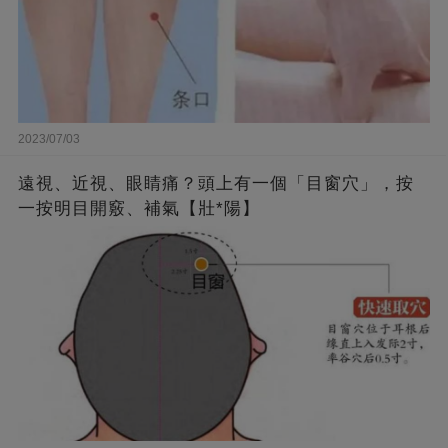
2023/07/03
遠視、近視、眼睛痛？頭上有一個「目窗穴」，按
一按明目開竅、補氣【壯*陽】