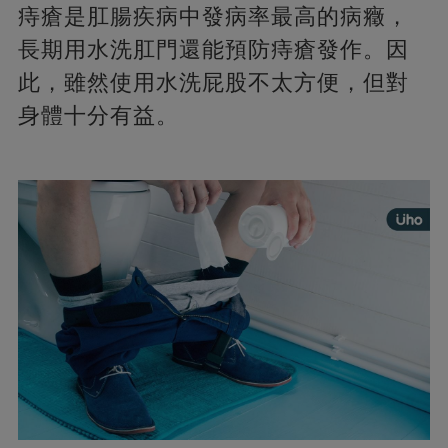
痔瘡是肛腸疾病中發病率最高的病癥，
長期用水洗肛門還能預防痔瘡發作。因
此，雖然使用水洗屁股不太方便，但對
身體十分有益。