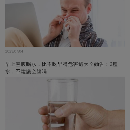
2023/07/04
早上空腹喝水，比不吃早餐危害還大？勸告：2種
水，不建議空腹喝