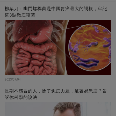
柳葉刀：幽門螺桿菌是中國胃癌最大的禍根，牢記
這3點徹底殺菌
2023/07/04
長期不感冒的人，除了免疫力差，還容易患癌？告
訴你科學的說法