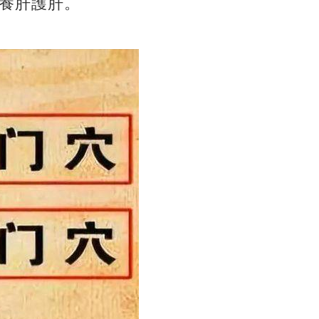
養肝護肝。