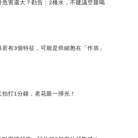
餐危害還大？勸告：2種水，不建議空腹喝
痛若有3個特征，可能是癌細胞在「作祟」
天拍打1分鐘，老花眼一掃光！