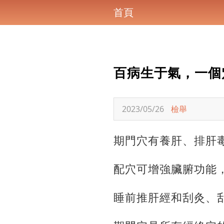
首頁
百病生于氣，一個
2023/05/26
檢舉
期門穴有養肝、排肝
配穴可增強臟腑功能
睡前推肝經和刮灸、