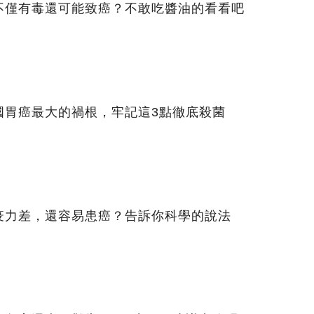
不僅有毒還可能致癌？不敢吃醬油的看看吧
國胃癌最大的禍根，牢記這3點徹底殺菌
疫力差，還容易患癌？告訴你科學的說法