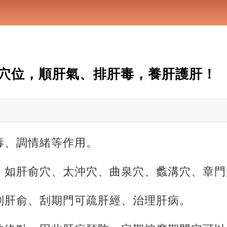
穴位，順肝氣、排肝毒，養肝護肝！
毒、調情緒等作用。
，如肝俞穴、太沖穴、曲泉穴、蠡溝穴、章門
刮肝俞、刮期門可疏肝經、治理肝病。