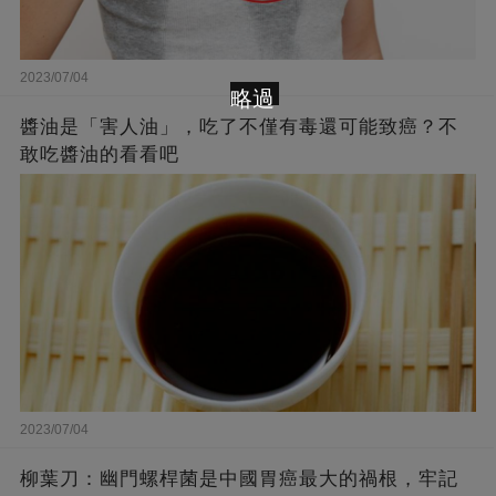
2023/07/04
略過
醬油是「害人油」，吃了不僅有毒還可能致癌？不
敢吃醬油的看看吧
2023/07/04
柳葉刀：幽門螺桿菌是中國胃癌最大的禍根，牢記