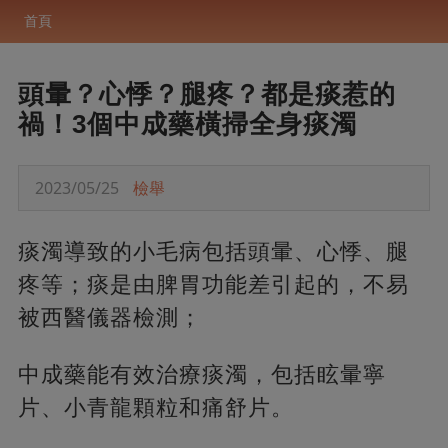
首頁
頭暈？心悸？腿疼？都是痰惹的
禍！3個中成藥橫掃全身痰濁
2023/05/25
檢舉
痰濁導致的小毛病包括頭暈、心悸、腿
疼等；痰是由脾胃功能差引起的，不易
被西醫儀器檢測；
中成藥能有效治療痰濁，包括眩暈寧
片、小青龍顆粒和痛舒片。