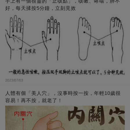
手上有一個很靈的「止咳點」，咳嗽、哮喘，肺不
好，每天揉按5分鐘，立刻見效
2023/07/03
人體有個「美人穴」，沒事時按一按，年輕10歲很
容易！再不按，就老了！