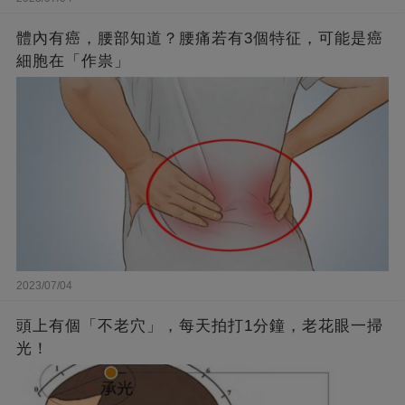
體內有癌，腰部知道？腰痛若有3個特征，可能是癌
細胞在「作祟」
2023/07/04
頭上有個「不老穴」，每天拍打1分鐘，老花眼一掃
光！