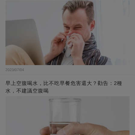
2023/07/04
早上空腹喝水，比不吃早餐危害還大？勸告：2種
水，不建議空腹喝