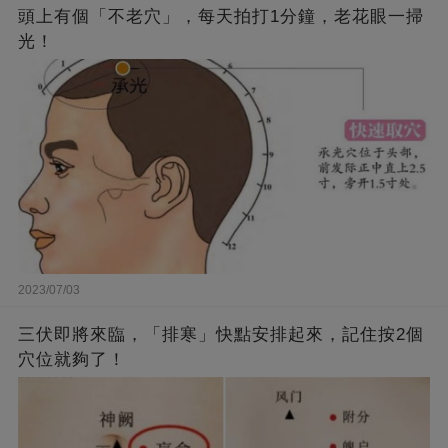
頭上有個「不老穴」，每天拍打1分鐘，老花眼一掃
光！
2023/07/03
三伏即將來臨，「排寒」快點安排起來，記住按2個
穴位就夠了！