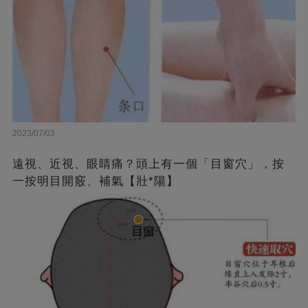
2023/07/03
遠視、近視、眼睛痛？頭上有一個「目窗穴」，按
一按明目開竅、補氣【壯*陽】