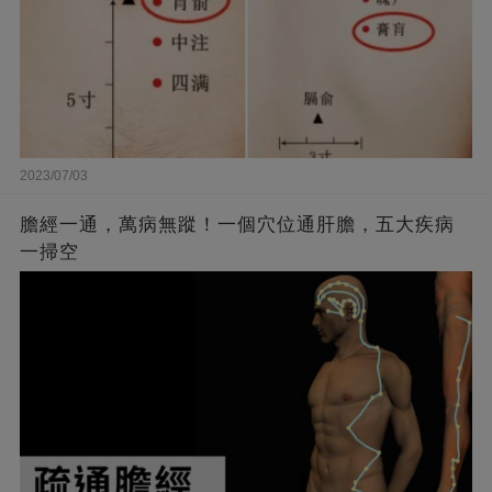
2023/07/03
膽經一通，萬病無蹤！一個穴位通肝膽，五大疾病
一掃空