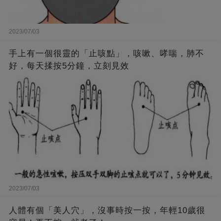
2023/07/03
手上有一個很靈的「止咳點」，咳嗽、哮喘，肺不
好，每天揉按5分鐘，立刻見效
2023/07/03
人體有個「美人穴」，沒事時按一按，年輕10歲很