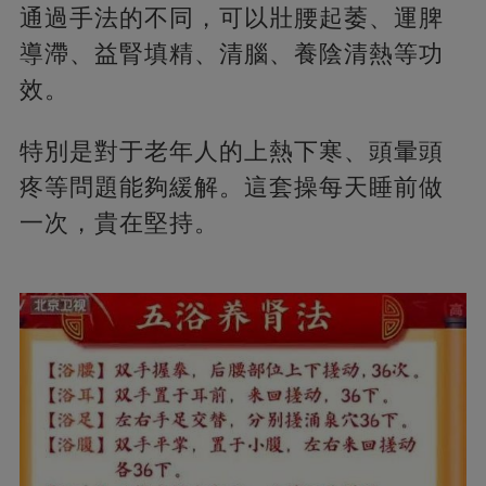
通過手法的不同，可以壯腰起萎、運脾
導滯、益腎填精、清腦、養陰清熱等功
效。
特別是對于老年人的上熱下寒、頭暈頭
疼等問題能夠緩解。這套操每天睡前做
一次，貴在堅持。