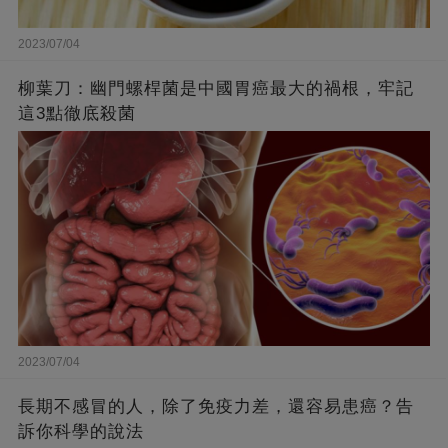
2023/07/04
柳葉刀：幽門螺桿菌是中國胃癌最大的禍根，牢記
這3點徹底殺菌
2023/07/04
長期不感冒的人，除了免疫力差，還容易患癌？告
訴你科學的說法