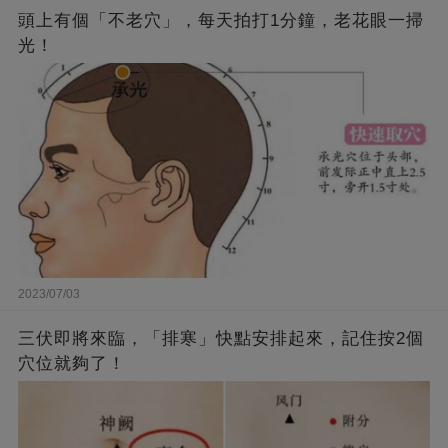
頭上有個「不老穴」，每天拍打1分鐘，老花眼一掃
光！
2023/07/03
三伏即將來臨，「排寒」快點安排起來，記住按2個
穴位就夠了！