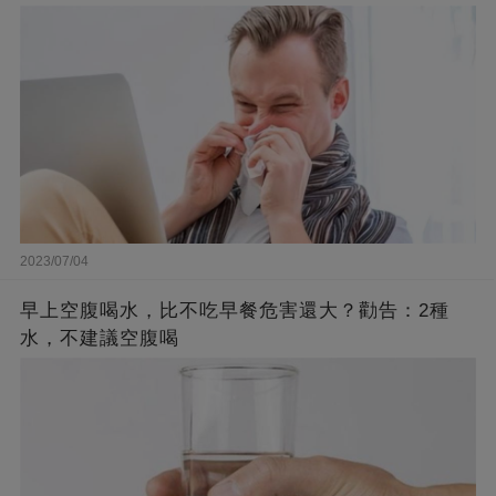
2023/07/04
早上空腹喝水，比不吃早餐危害還大？勸告：2種
水，不建議空腹喝