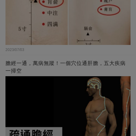
2023/07/03
膽經一通，萬病無蹤！一個穴位通肝膽，五大疾病
一掃空