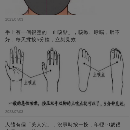
2023/07/03
手上有一個很靈的「止咳點」，咳嗽、哮喘，肺不
好，每天揉按5分鐘，立刻見效
2023/07/03
人體有個「美人穴」，沒事時按一按，年輕10歲很