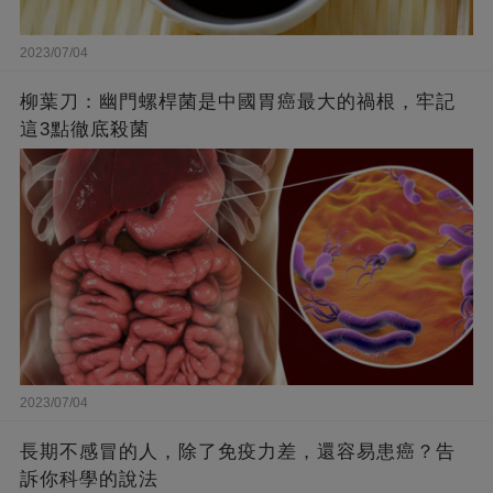
2023/07/04
柳葉刀：幽門螺桿菌是中國胃癌最大的禍根，牢記
這3點徹底殺菌
2023/07/04
長期不感冒的人，除了免疫力差，還容易患癌？告
訴你科學的說法