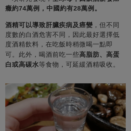
癥約74萬例，中國約有28萬例。
酒精可以導致肝臟疾病及癌變
，但不同
度數的白酒危害不同，因此最好選擇低
度酒精飲料，在吃飯時稍微喝一點即
可。
此外，喝酒前吃一些
高脂肪、高蛋
白或高碳水
等食物，可延緩酒精吸收。