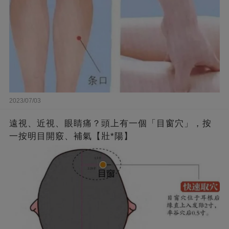
2023/07/03
遠視、近視、眼睛痛？頭上有一個「目窗穴」，按
一按明目開竅、補氣【壯*陽】