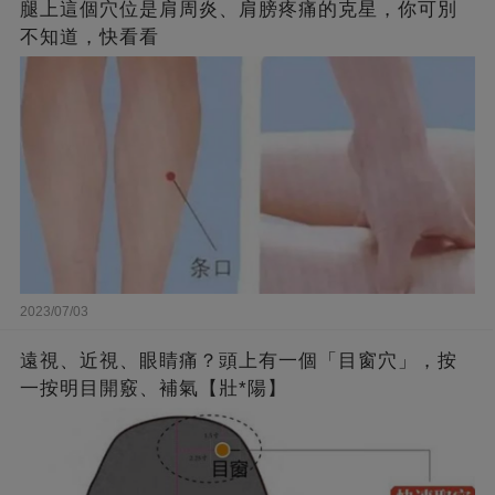
腿上這個穴位是肩周炎、肩膀疼痛的克星，你可別
不知道，快看看
2023/07/03
遠視、近視、眼睛痛？頭上有一個「目窗穴」，按
一按明目開竅、補氣【壯*陽】