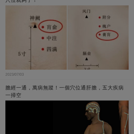
穴位就夠了！
2023/07/03
膽經一通，萬病無蹤！一個穴位通肝膽，五大疾病
一掃空