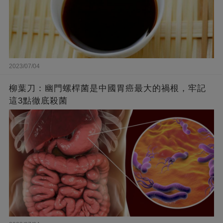
2023/07/04
柳葉刀：幽門螺桿菌是中國胃癌最大的禍根，牢記
這3點徹底殺菌