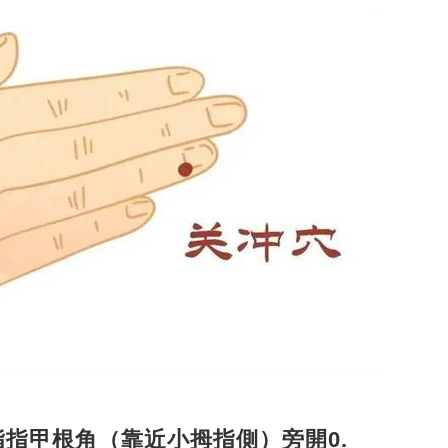
指指甲根角（靠近小拇指側）旁開0.