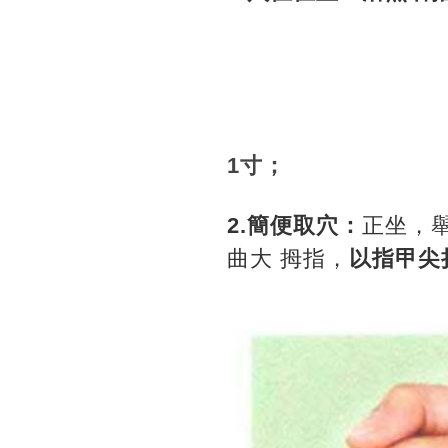
1寸；
2.簡便取穴：
正坐，
曲大 拇指，
以指甲尖