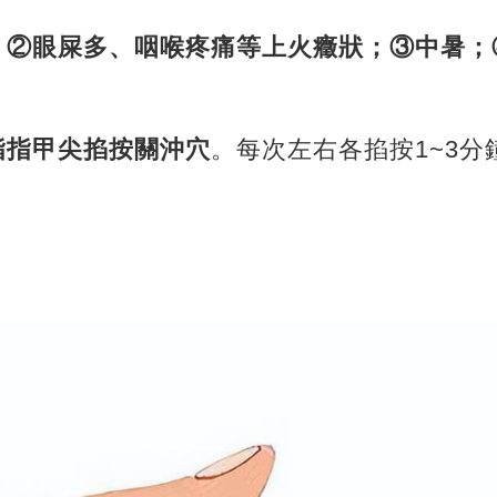
干；②眼屎多、咽喉疼痛等上火癥狀；③中暑
指指甲尖掐按關沖穴
。每次左右各掐按1~3分