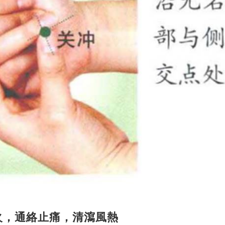
火，
通絡止痛，清瀉風熱