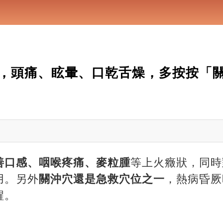
，頭痛、眩暈、口乾舌燥，多按按「
善口感、咽喉疼痛、麥粒腫
等上火癥狀，同時
用。另外
關沖穴還是急救穴位之一
，熱病昏厥
醒。