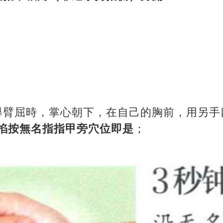
舉臂屈時，掌心朝下，在自己的胸前，用另手
掐按無名指指甲旁穴位即是
；