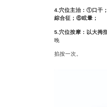
4.穴位主治：①口
綜合征；⑥眩暈；
5.穴位按摩：以大拇
晚
掐按一次。