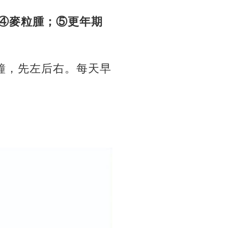
；④麥粒腫；⑤更年期
鐘，
先左后右。每天早