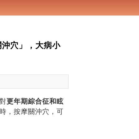
關沖穴」，大病小
對
更年期綜合征和眩
時，按摩關沖穴，可