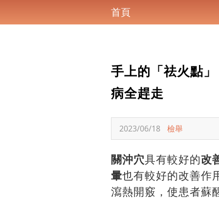
首頁
手上的「祛火點」
病全趕走
2023/06/18
檢舉
關沖穴
具有較好的
改
暈
也有較好的改善作
瀉熱開竅，使患者蘇