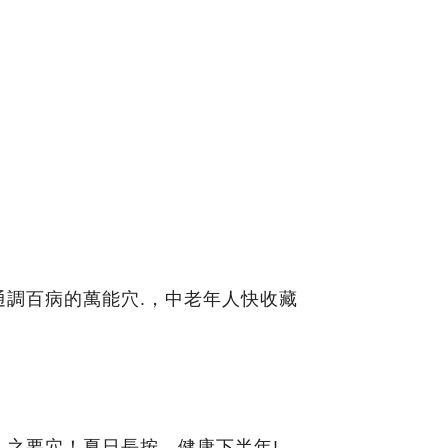
通調百病的萬能穴.，中老年人快收藏
」之要穴！夏日長按，健康下半年!