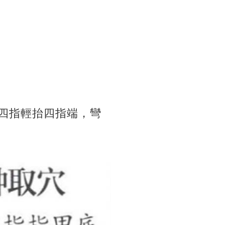
四指輕抬四指端，彎