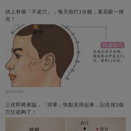
頭上有個「不老穴」，每天拍打1分鐘，老花眼一掃
光！
2023/07/03
三伏即將來臨，「排寒」快點安排起來，記住按2個
穴位就夠了！