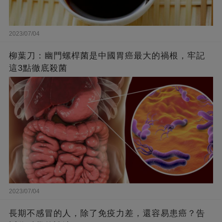
2023/07/04
柳葉刀：幽門螺桿菌是中國胃癌最大的禍根，牢記
這3點徹底殺菌
2023/07/04
長期不感冒的人，除了免疫力差，還容易患癌？告