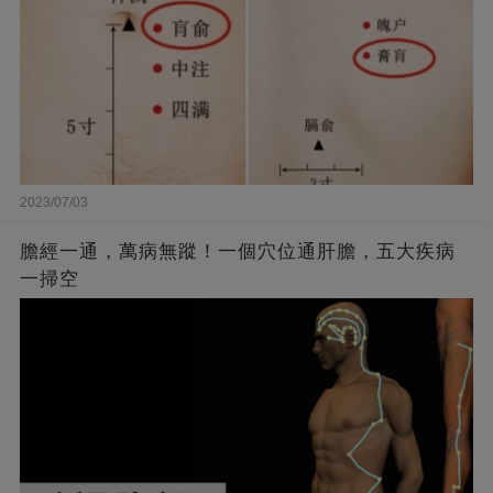
2023/07/03
膽經一通，萬病無蹤！一個穴位通肝膽，五大疾病
一掃空