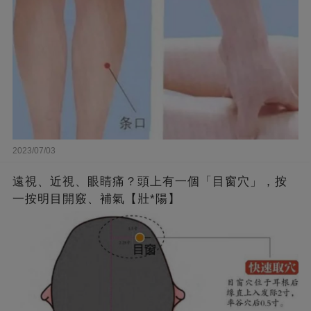
2023/07/03
遠視、近視、眼睛痛？頭上有一個「目窗穴」，按
一按明目開竅、補氣【壯*陽】