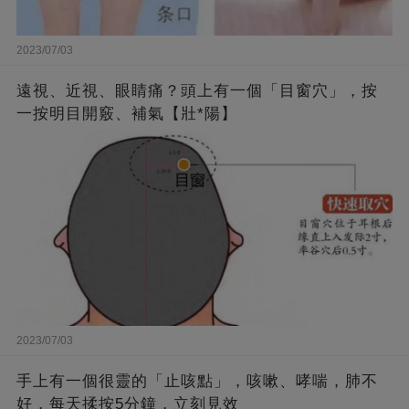
2023/07/03
遠視、近視、眼睛痛？頭上有一個「目窗穴」，按
一按明目開竅、補氣【壯*陽】
2023/07/03
手上有一個很靈的「止咳點」，咳嗽、哮喘，肺不
好，每天揉按5分鐘，立刻見效