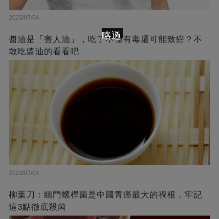
2023/07/04
略過
醬油是「害人油」，吃了不僅有毒還可能致癌？不
敢吃醬油的看看吧
2023/07/04
柳葉刀：幽門螺桿菌是中國胃癌最大的禍根，牢記
這3點徹底殺菌