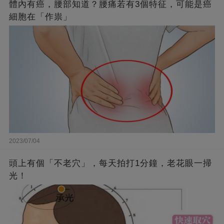
體內有癌，腰部知道？腰痛若有3個特征，可能是癌
細胞在「作祟」
2023/07/04
頭上有個「不老穴」，每天拍打1分鐘，老花眼一掃
光！