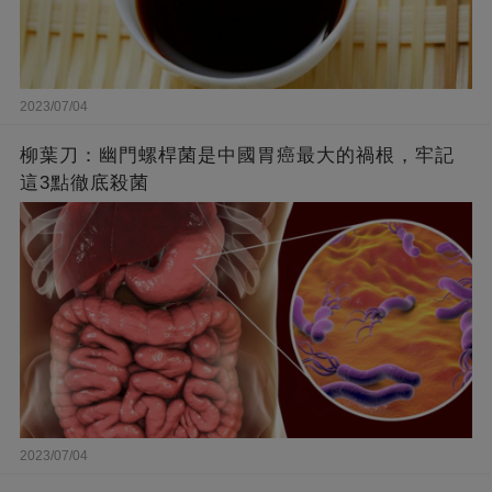
2023/07/04
柳葉刀：幽門螺桿菌是中國胃癌最大的禍根，牢記
這3點徹底殺菌
2023/07/04