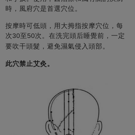
時，風府穴是首選穴位。
按摩時可低頭，用大拇指按摩穴位，每
次30至50次。在洗完頭后睡覺前，一定
要吹干頭髮，避免濕氣侵入頭部。
此穴禁止艾灸。