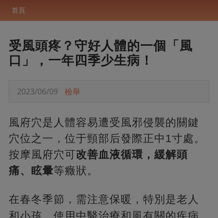
首頁
受風頭疼？守好人體的一個「風
口」，一年四季少生病！
2023/06/09
檢舉
風府穴是人體容易遭受風邪侵襲的關鍵
穴位之一，位于頸部后發際正中1寸處。
按摩風府穴可
改善血液循環，緩解頭
痛、眩暈
等癥狀。
在春冬季節，需注意保暖，
特別是老人
和小孩。使用中醫治療和風有關的疾病