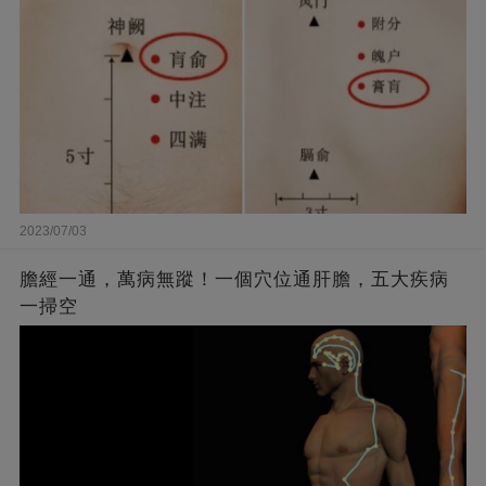
2023/07/03
膽經一通，萬病無蹤！一個穴位通肝膽，五大疾病
一掃空