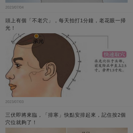
2023/07/04
頭上有個「不老穴」，每天拍打1分鐘，老花眼一掃
光！
2023/07/03
三伏即將來臨，「排寒」快點安排起來，記住按2個
穴位就夠了！