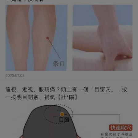
2023/07/03
遠視、近視、眼睛痛？頭上有一個「目窗穴」，按
一按明目開竅、補氣【壯*陽】