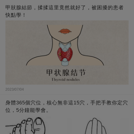
甲狀腺結節，揉揉這里竟然就好了，被困擾的患者
快點學！
2023/07/04
身體365個穴位，核心無非這15穴，手把手教你定穴
位，5分鐘能學會。