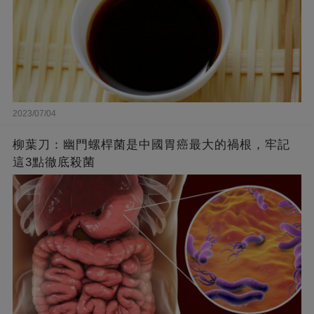
2023/07/04
柳葉刀：幽門螺桿菌是中國胃癌最大的禍根，牢記
這3點徹底殺菌