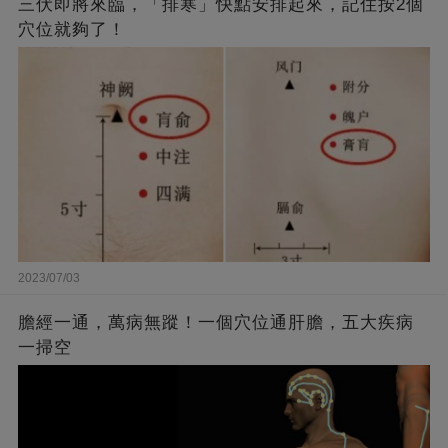
三伏即將來臨，「排寒」快點安排起來，記住按2個
穴位就夠了！
2023/07/03
膽經一通，萬病無蹤！一個穴位通肝膽，五大疾病
一掃空