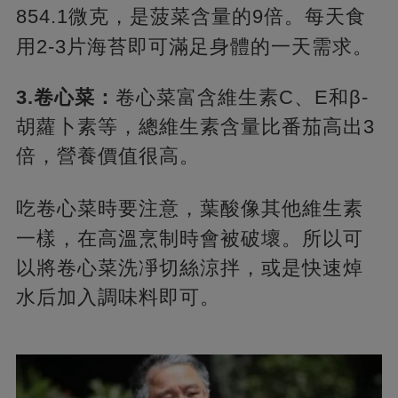
854.1微克，
是菠菜含量的9倍。每天食
用2-3片海苔即可滿足身體的一天需求。
3.卷心菜：
卷心菜富含維生素C、E和β-
胡蘿卜素等，總維生素含量比番茄高出3
倍，營養價值很高。
吃卷心菜時要注意，
葉酸像其他維生素
一樣，在高溫烹制時會被破壞。所以可
以將卷心菜洗凈切絲涼拌，或是快速焯
水后加入調味料即可。