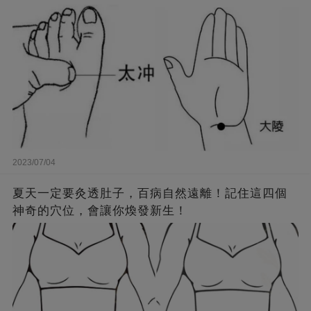
2023/07/04
夏天一定要灸透肚子，百病自然遠離！記住這四個
神奇的穴位，會讓你煥發新生！