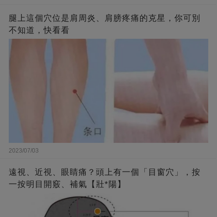
腿上這個穴位是肩周炎、肩膀疼痛的克星，你可別
不知道，快看看
2023/07/03
遠視、近視、眼睛痛？頭上有一個「目窗穴」，按
一按明目開竅、補氣【壯*陽】