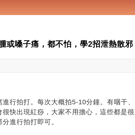
腫或嗓子痛，都不怕，學2招泄熱散邪
進行拍打。每次大概拍5-10分鐘。有咽干
會很快出現紅痧，大家不用擔心，這些都是很
部分進行拍打即可。