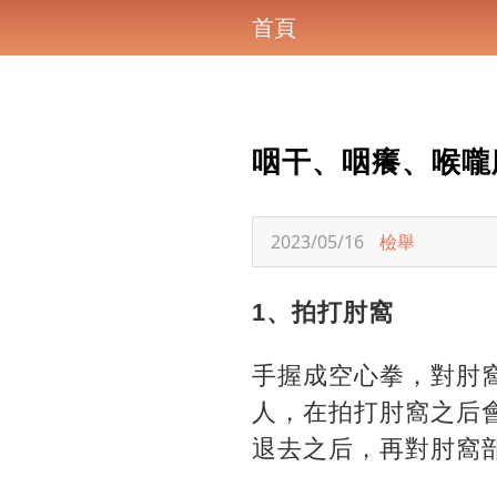
首頁
咽干、咽癢、喉嚨
2023/05/16
檢舉
1、拍打肘窩
手握成空心拳，對肘窩
人，在拍打肘窩之后
退去之后，再對肘窩