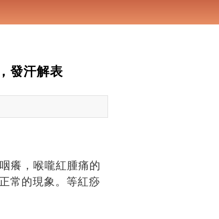
，發汗解表
、咽癢，喉嚨紅腫痛的
正常的現象。等紅痧