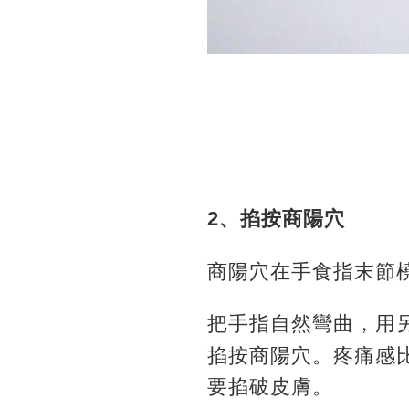
2、掐按商陽穴
商陽穴在手食指末節橈
把手指自然彎曲，用
掐按商陽穴。疼痛感
要掐破皮膚。