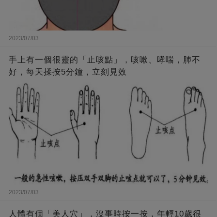
2023/07/03
手上有一個很靈的「止咳點」，咳嗽、哮喘，肺不
好，每天揉按5分鐘，立刻見效
2023/07/03
人體有個「美人穴」，沒事時按一按，年輕10歲很