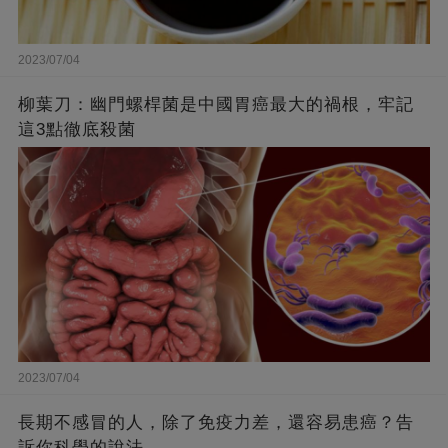
2023/07/04
柳葉刀：幽門螺桿菌是中國胃癌最大的禍根，牢記
這3點徹底殺菌
2023/07/04
長期不感冒的人，除了免疫力差，還容易患癌？告
訴你科學的說法