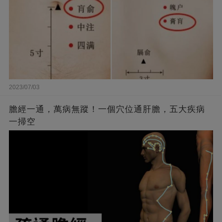
2023/07/03
膽經一通，萬病無蹤！一個穴位通肝膽，五大疾病
一掃空