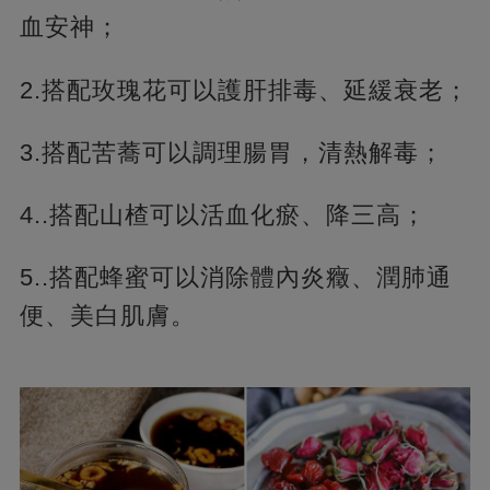
血安神；
2.搭配玫瑰花可以護肝排毒、延緩衰老；
3.搭配苦蕎可以調理腸胃，清熱解毒；
4..搭配山楂可以活血化瘀、降三高；
5..搭配蜂蜜可以消除體內炎癥、潤肺通
便、美白肌膚。