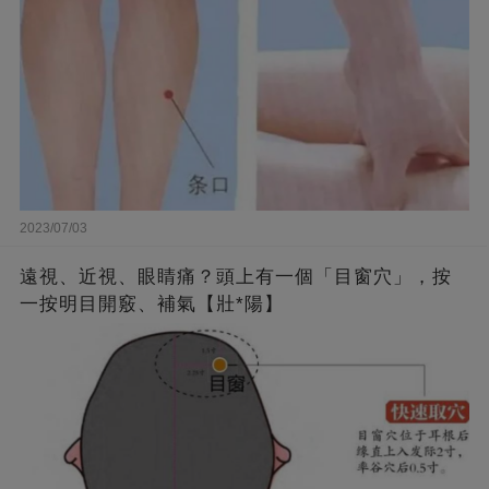
2023/07/03
遠視、近視、眼睛痛？頭上有一個「目窗穴」，按
一按明目開竅、補氣【壯*陽】