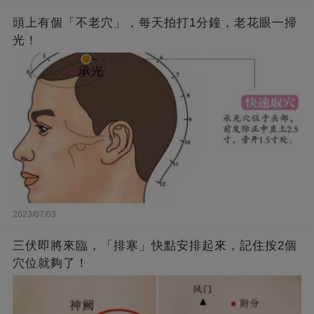
頭上有個「不老穴」，每天拍打1分鐘，老花眼一掃
光！
2023/07/03
三伏即將來臨，「排寒」快點安排起來，記住按2個
穴位就夠了！