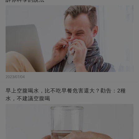
2023/07/04
早上空腹喝水，比不吃早餐危害還大？勸告：2種
水，不建議空腹喝