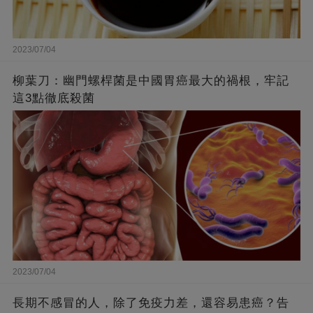
2023/07/04
柳葉刀：幽門螺桿菌是中國胃癌最大的禍根，牢記
這3點徹底殺菌
2023/07/04
長期不感冒的人，除了免疫力差，還容易患癌？告