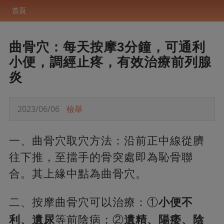
首頁
曲骨穴：每天按摩3分鐘，可通利
小便，調經止疼，有效治療前列腺
炎
2023/06/06
檢舉
一、曲骨穴取穴方法：沿前正中線從臍
往下推，至擋手的骨突處即為恥骨聯
合。其上緣中點為曲骨穴。
二、按摩曲骨穴可以治療：①
小便不
利、遺尿
等前陰病；②
遺精、陽痿、陰