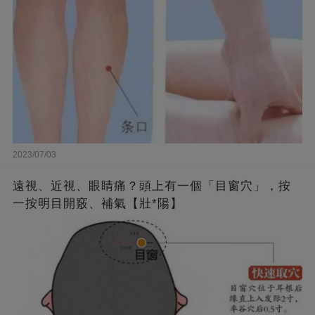
2023/07/03
遠視、近視、眼睛痛？頭上有一個「目窗穴」，按
一按明目開竅、補氣【壯*陽】