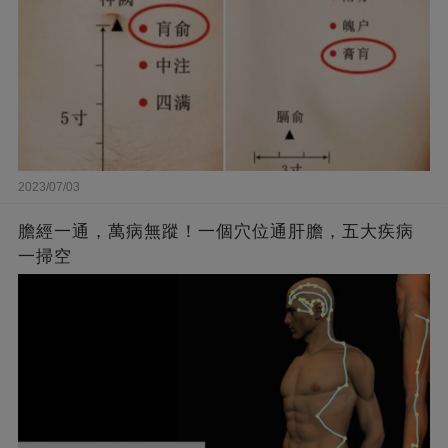
2023/07/03
膽經一通，萬病無蹤！一個穴位通肝膽，五大疾病
一掃空