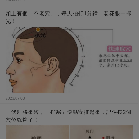
頭上有個「不老穴」，每天拍打1分鐘，老花眼一掃
光！
2023/07/03
三伏即將來臨，「排寒」快點安排起來，記住按2個
穴位就夠了！