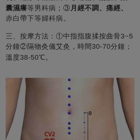
囊濕癢
等男科病；③
月經不調、痛經、
赤白帶下等婦科病。
三、按摩方法：①中指指腹揉按曲骨3~5
分鐘②隔物灸儀艾灸，時間30-70分鐘；
溫度38-50℃。