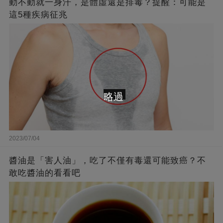
動不動就一身汗，是體虛還是排毒？提醒：可能是
這5種疾病征兆
略過
2023/07/04
醬油是「害人油」，吃了不僅有毒還可能致癌？不
敢吃醬油的看看吧