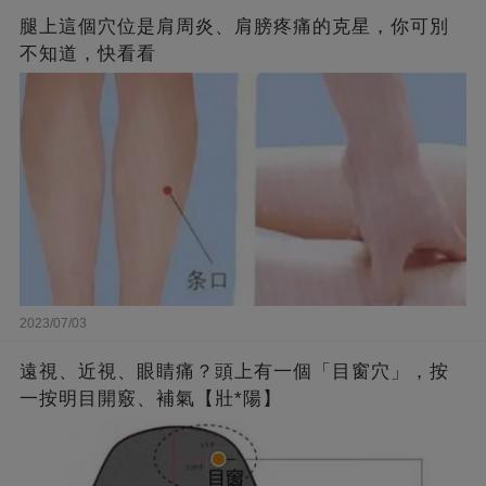
腿上這個穴位是肩周炎、肩膀疼痛的克星，你可別
不知道，快看看
2023/07/03
遠視、近視、眼睛痛？頭上有一個「目窗穴」，按
一按明目開竅、補氣【壯*陽】