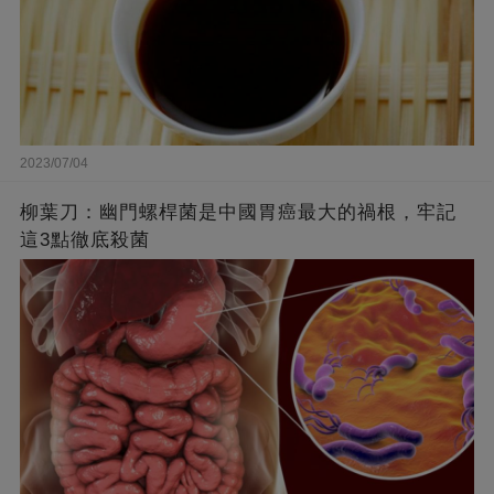
2023/07/04
柳葉刀：幽門螺桿菌是中國胃癌最大的禍根，牢記
這3點徹底殺菌