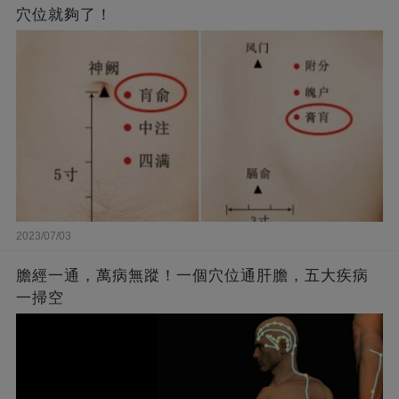
穴位就夠了！
2023/07/03
膽經一通，萬病無蹤！一個穴位通肝膽，五大疾病
一掃空