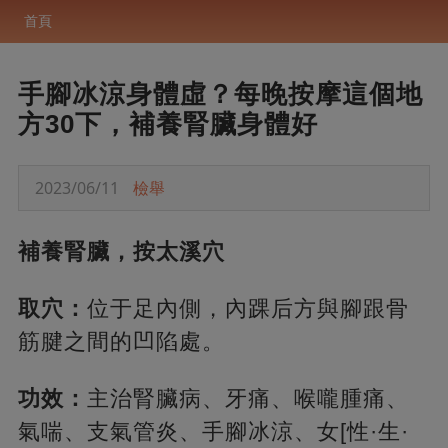
首頁
手腳冰涼身體虛？每晚按摩這個地
方30下，補養腎臟身體好
2023/06/11
檢舉
補養腎臟，按太溪穴
取穴：
位于足內側，內踝后方與腳跟骨
筋腱之間的凹陷處。
功效：
主治腎臟病、牙痛、喉嚨腫痛、
氣喘、支氣管炎、手腳冰涼、女[性·生·