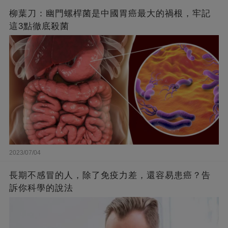
柳葉刀：幽門螺桿菌是中國胃癌最大的禍根，牢記
這3點徹底殺菌
2023/07/04
長期不感冒的人，除了免疫力差，還容易患癌？告
訴你科學的說法