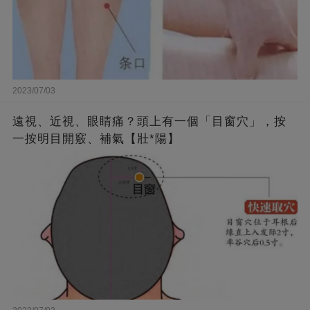
2023/07/03
遠視、近視、眼睛痛？頭上有一個「目窗穴」，按
一按明目開竅、補氣【壯*陽】