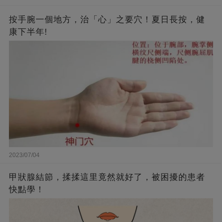
按手腕一個地方，治「心」之要穴！夏日長按，健
康下半年!
2023/07/04
甲狀腺結節，揉揉這里竟然就好了，被困擾的患者
快點學！