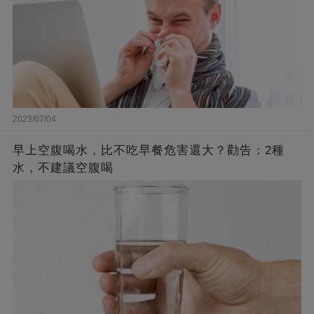
2023/07/04
早上空腹喝水，比不吃早餐危害還大？勸告：2種
水，不建議空腹喝