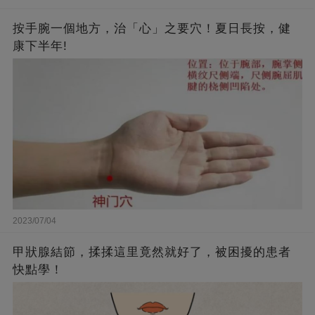
按手腕一個地方，治「心」之要穴！夏日長按，健
康下半年!
2023/07/04
甲狀腺結節，揉揉這里竟然就好了，被困擾的患者
快點學！