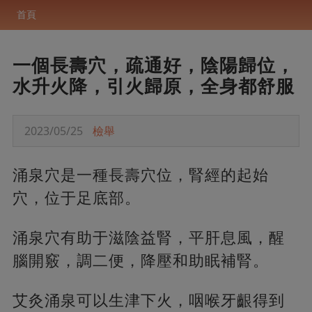
首頁
一個長壽穴，疏通好，陰陽歸位，
水升火降，引火歸原，全身都舒服
2023/05/25
檢舉
涌泉穴是一種長壽穴位，腎經的起始
穴，位于足底部。
涌泉穴有助于滋陰益腎，平肝息風，醒
腦開竅，調二便，降壓和助眠補腎。
艾灸涌泉可以生津下火，咽喉牙齦得到