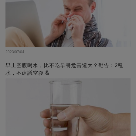
2023/07/04
早上空腹喝水，比不吃早餐危害還大？勸告：2種
水，不建議空腹喝