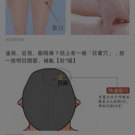
2023/07/03
遠視、近視、眼睛痛？頭上有一個「目窗穴」，按
一按明目開竅、補氣【壯*陽】