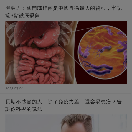
柳葉刀：幽門螺桿菌是中國胃癌最大的禍根，牢記
這3點徹底殺菌
2023/07/04
長期不感冒的人，除了免疫力差，還容易患癌？告
訴你科學的說法