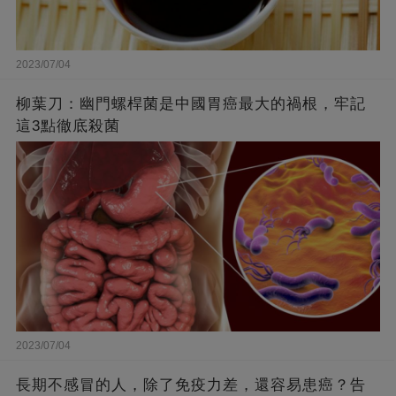
2023/07/04
柳葉刀：幽門螺桿菌是中國胃癌最大的禍根，牢記
這3點徹底殺菌
2023/07/04
長期不感冒的人，除了免疫力差，還容易患癌？告