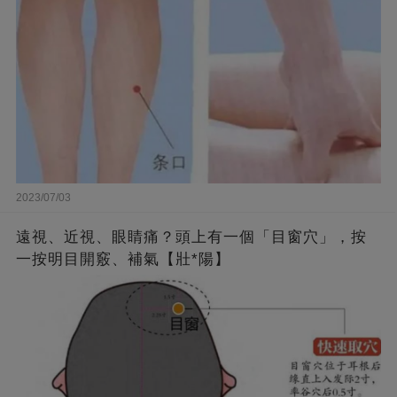
2023/07/03
遠視、近視、眼睛痛？頭上有一個「目窗穴」，按
一按明目開竅、補氣【壯*陽】