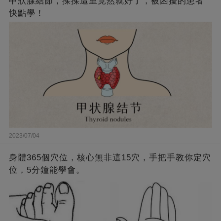
甲狀腺結節，揉揉這里竟然就好了，被困擾的患者
快點學！
2023/07/04
身體365個穴位，核心無非這15穴，手把手教你定穴
位，5分鐘能學會。