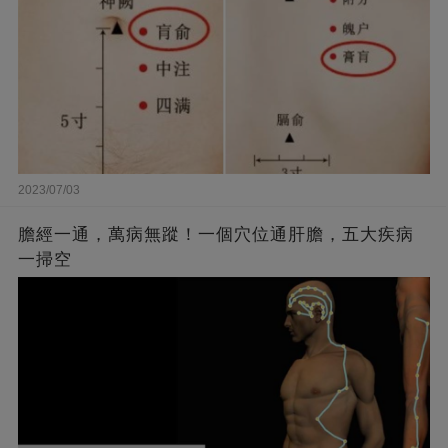
2023/07/03
膽經一通，萬病無蹤！一個穴位通肝膽，五大疾病
一掃空