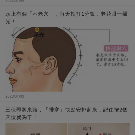
2023/07/04
頭上有個「不老穴」，每天拍打1分鐘，老花眼一掃
光！
2023/07/03
三伏即將來臨，「排寒」快點安排起來，記住按2個
穴位就夠了！