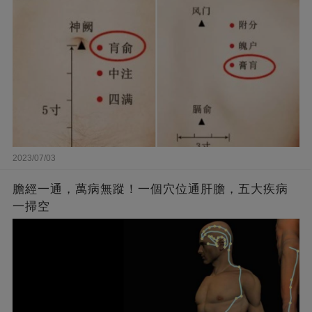
2023/07/03
膽經一通，萬病無蹤！一個穴位通肝膽，五大疾病
一掃空