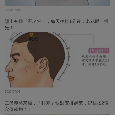
2023/07/04
頭上有個「不老穴」，每天拍打1分鐘，老花眼一掃
光！
2023/07/03
三伏即將來臨，「排寒」快點安排起來，記住按2個
穴位就夠了！