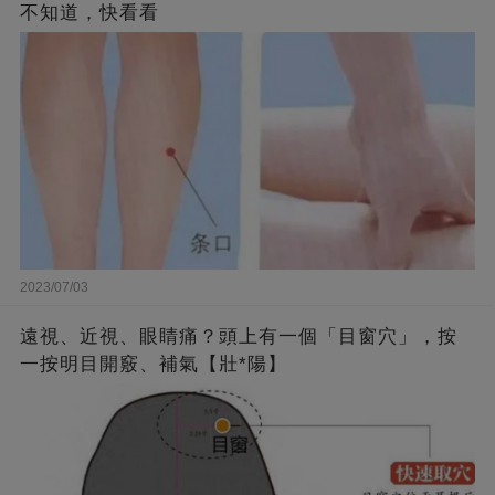
不知道，快看看
2023/07/03
遠視、近視、眼睛痛？頭上有一個「目窗穴」，按
一按明目開竅、補氣【壯*陽】