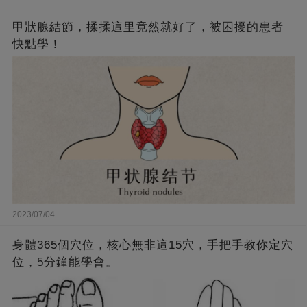
甲狀腺結節，揉揉這里竟然就好了，被困擾的患者
快點學！
2023/07/04
身體365個穴位，核心無非這15穴，手把手教你定穴
位，5分鐘能學會。