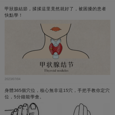
甲狀腺結節，揉揉這里竟然就好了，被困擾的患者
快點學！
2023/07/04
身體365個穴位，核心無非這15穴，手把手教你定穴
位，5分鐘能學會。