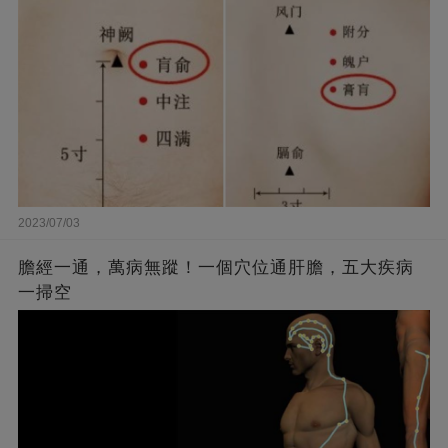
2023/07/03
膽經一通，萬病無蹤！一個穴位通肝膽，五大疾病
一掃空