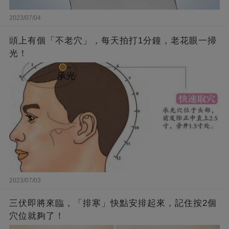
2023/07/04
頭上有個「不老穴」，每天拍打1分鐘，老花眼一掃
光！
2023/07/03
三伏即將來臨，「排寒」快點安排起來，記住按2個
穴位就夠了！