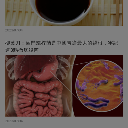
2023/07/04
柳葉刀：幽門螺桿菌是中國胃癌最大的禍根，牢記
這3點徹底殺菌
2023/07/04