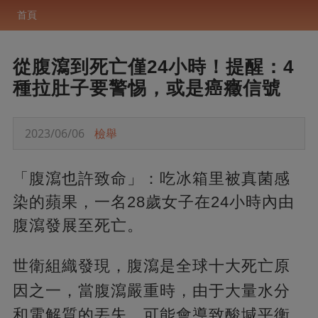
首頁
從腹瀉到死亡僅24小時！提醒：4
種拉肚子要警惕，或是癌癥信號
2023/06/06
檢舉
「腹瀉也許致命」：吃冰箱里被真菌感
染的蘋果，一名28歲女子在24小時內由
腹瀉發展至死亡。
世衛組織發現，腹瀉是全球十大死亡原
因之一，當腹瀉嚴重時，
由于大量水分
和電解質的丟失，可能會導致酸堿平衡