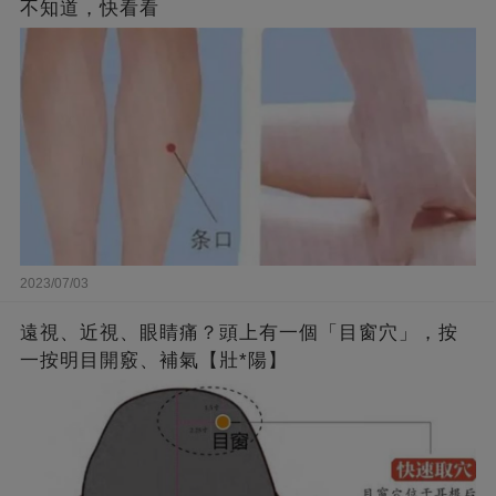
不知道，快看看
2023/07/03
遠視、近視、眼睛痛？頭上有一個「目窗穴」，按
一按明目開竅、補氣【壯*陽】