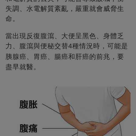
失調、水電解質紊亂，嚴重就會威脅生
命。
當出現反復腹瀉、大便呈黑色、身體乏
力、腹瀉與便秘交替4種情況時，可能是
胰腺癌、胃癌、腸癌和肝癌的前兆，
要
盡早就醫。