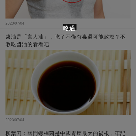
2023/07/04
略過
醬油是「害人油」，吃了不僅有毒還可能致癌？不
敢吃醬油的看看吧
2023/07/04
柳葉刀：幽門螺桿菌是中國胃癌最大的禍根，牢記