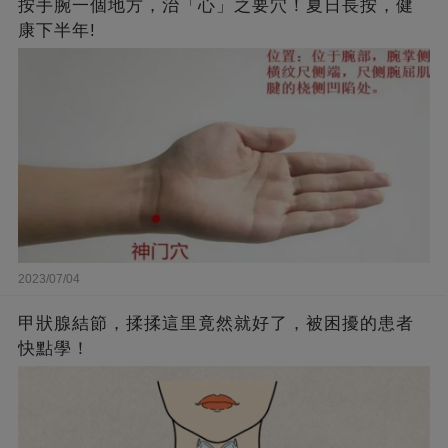
按手腕一個地方，治「心」之要穴！夏日長按，健
康下半年!
2023/07/04
甲狀腺結節，揉揉這里竟然就好了，被困擾的患者
快點學！