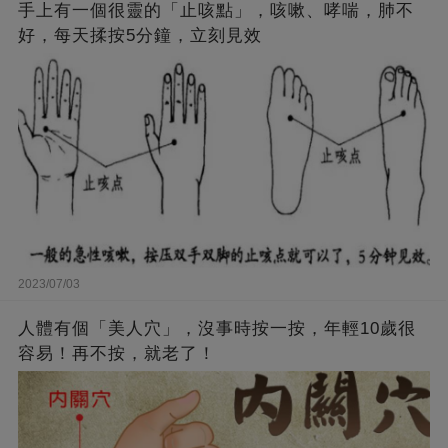
手上有一個很靈的「止咳點」，咳嗽、哮喘，肺不
好，每天揉按5分鐘，立刻見效
2023/07/03
人體有個「美人穴」，沒事時按一按，年輕10歲很
容易！再不按，就老了！