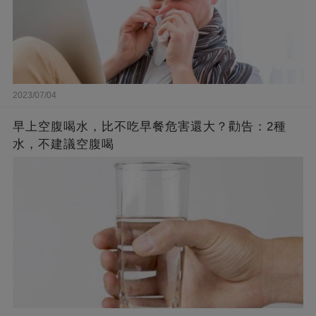
2023/07/04
早上空腹喝水，比不吃早餐危害還大？勸告：2種
水，不建議空腹喝