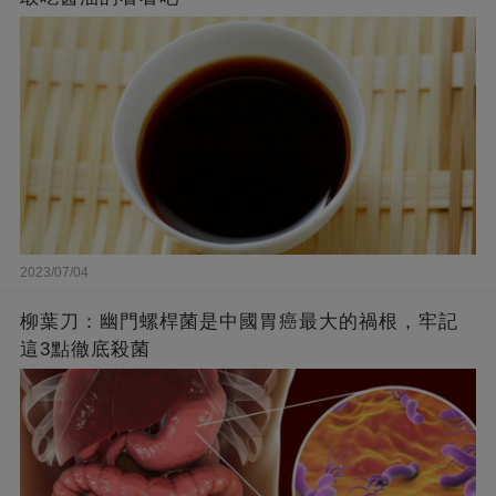
2023/07/04
柳葉刀：幽門螺桿菌是中國胃癌最大的禍根，牢記
這3點徹底殺菌