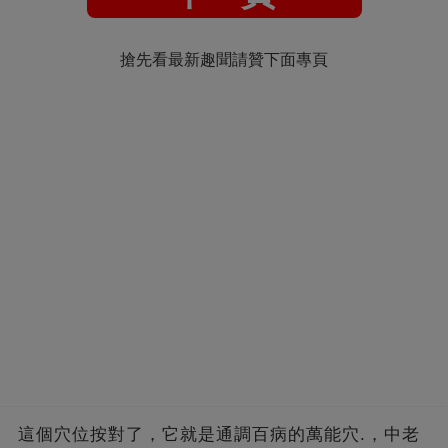
搶先看最新趣聞請贊下面專頁
這個穴位按對了，它就是通調百病的萬能穴.，中老