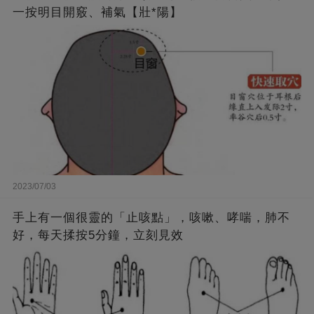
一按明目開竅、補氣【壯*陽】
2023/07/03
手上有一個很靈的「止咳點」，咳嗽、哮喘，肺不
好，每天揉按5分鐘，立刻見效