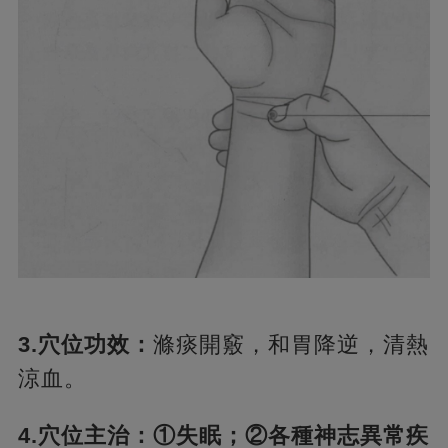
3.穴位功效：
滌痰開竅，和胃降逆，清熱
涼血。
4.穴位主治：①失眠；②各種神志異常疾