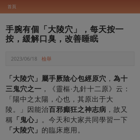
首頁
手腕有個「大陵穴」，每天按一
按，緩解口臭，改善睡眠
2023/06/18
檢舉
「大陵穴」屬手厥陰心包經原穴
，
為十
三鬼穴之一
，《靈樞·九針十二原》云：
「陽中之太陽，心也，其原出于大
陵。」因能治
百邪癲狂之神志病
，故又
稱
「鬼心」
。今天和大家共同學習一下
「大陵穴」
的臨床應用。