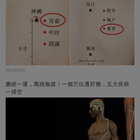
2023/07/03
膽經一通，萬病無蹤！一個穴位通肝膽，五大疾病
一掃空