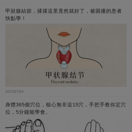
甲狀腺結節，揉揉這里竟然就好了，被困擾的患者
快點學！
2023/07/04
身體365個穴位，核心無非這15穴，手把手教你定穴
位，5分鐘能學會。