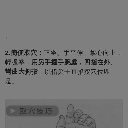
。
2.簡便取穴：
正坐、手平伸、掌心向上，
輕握拳，
用另手握手腕處，四指在外
、
彎曲大拇指
，以指尖垂直掐按穴位即
是。