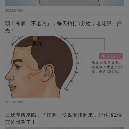
2023/07/04
頭上有個「不老穴」，每天拍打1分鐘，老花眼一掃
光！
2023/07/03
三伏即將來臨，「排寒」快點安排起來，記住按2個
穴位就夠了！