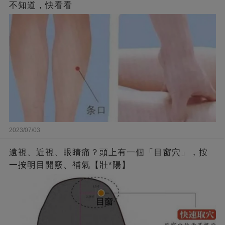
不知道，快看看
2023/07/03
遠視、近視、眼睛痛？頭上有一個「目窗穴」，按
一按明目開竅、補氣【壯*陽】