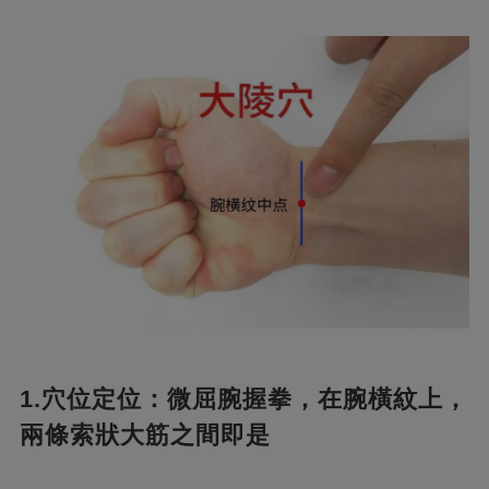
1.穴位定位：微屈腕握拳，在腕橫紋上，
兩條索狀大筋之間即是