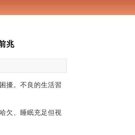
前兆
困擾。不良的生活習
哈欠、睡眠充足但視