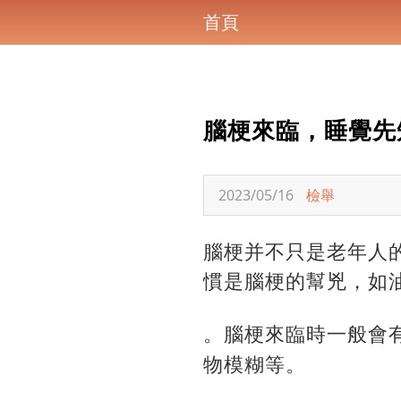
首頁
腦梗來臨，睡覺先
2023/05/16
檢舉
腦梗并不只是老年人
慣是腦梗的幫兇，如
。腦梗來臨時一般會
物模糊等。