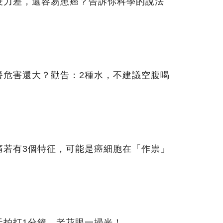
疫力差，還容易患癌？告訴你科學的說法
餐危害還大？勸告：2種水，不建議空腹喝
痛若有3個特征，可能是癌細胞在「作祟」
天拍打1分鐘，老花眼一掃光！