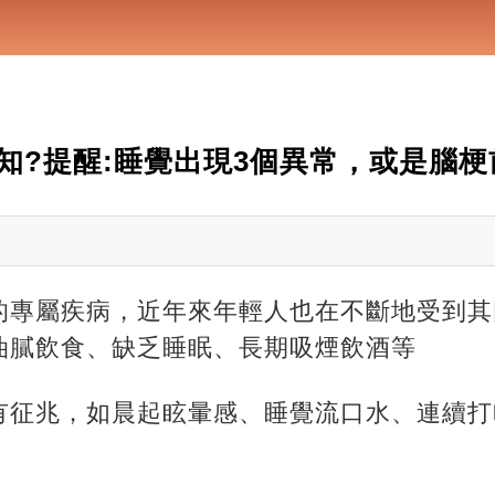
知?提醒:睡覺出現3個異常，或是腦梗
的專屬疾病，近年來年輕人也在不斷地受到其
油膩飲食、缺乏睡眠、長期吸煙飲酒等
有征兆，
如晨起眩暈感、睡覺流口水、連續打