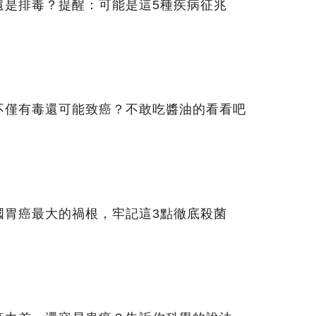
還是排毒？提醒：可能是這5種疾病征兆
不僅有毒還可能致癌？不敢吃醬油的看看吧
國胃癌最大的禍根，牢記這3點徹底殺菌