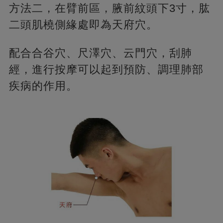
方法二，在臂前區，腋前紋頭下3寸，肱
二頭肌橈側緣處即為天府穴。
配合合谷穴、尺澤穴、云門穴，刮肺
經，進行按摩可以起到預防、調理肺部
疾病的作用。