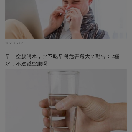
2023/07/04
早上空腹喝水，比不吃早餐危害還大？勸告：2種
水，不建議空腹喝