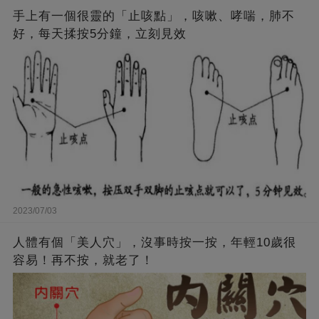
手上有一個很靈的「止咳點」，咳嗽、哮喘，肺不
好，每天揉按5分鐘，立刻見效
2023/07/03
人體有個「美人穴」，沒事時按一按，年輕10歲很
容易！再不按，就老了！