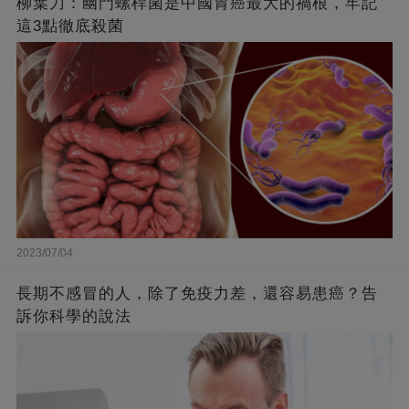
柳葉刀：幽門螺桿菌是中國胃癌最大的禍根，牢記
這3點徹底殺菌
2023/07/04
長期不感冒的人，除了免疫力差，還容易患癌？告
訴你科學的說法