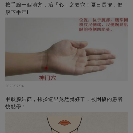
按手腕一個地方，治「心」之要穴！夏日長按，健
康下半年!
2023/07/04
甲狀腺結節，揉揉這里竟然就好了，被困擾的患者
快點學！