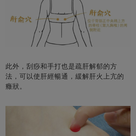
此外，刮痧和手打也是疏肝解郁的方
法，可以使肝經暢通，緩解肝火上亢的
癥狀。