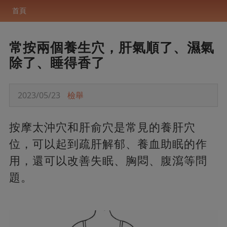
首頁
常按兩個養生穴，肝氣順了、濕氣
除了、睡得香了
2023/05/23
檢舉
按摩太沖穴和肝俞穴是常見的養肝穴
位，可以起到疏肝解郁、養血助眠的作
用，還可以改善失眠、胸悶、腹瀉等問
題。