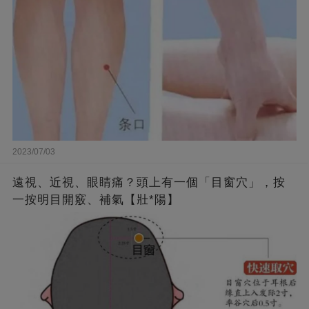
2023/07/03
遠視、近視、眼睛痛？頭上有一個「目窗穴」，按
一按明目開竅、補氣【壯*陽】