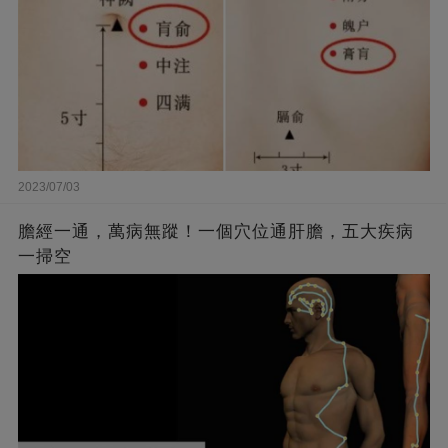
2023/07/03
膽經一通，萬病無蹤！一個穴位通肝膽，五大疾病
一掃空