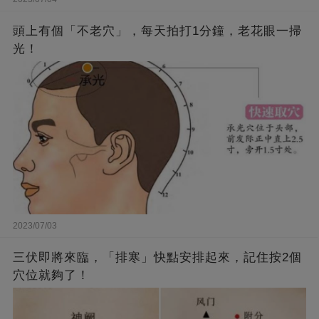
頭上有個「不老穴」，每天拍打1分鐘，老花眼一掃
光！
2023/07/03
三伏即將來臨，「排寒」快點安排起來，記住按2個
穴位就夠了！