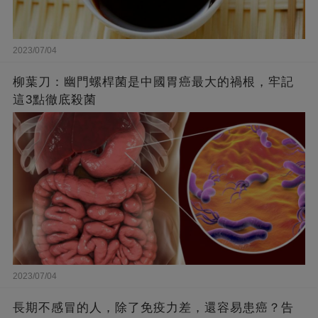
2023/07/04
柳葉刀：幽門螺桿菌是中國胃癌最大的禍根，牢記
這3點徹底殺菌
2023/07/04
長期不感冒的人，除了免疫力差，還容易患癌？告