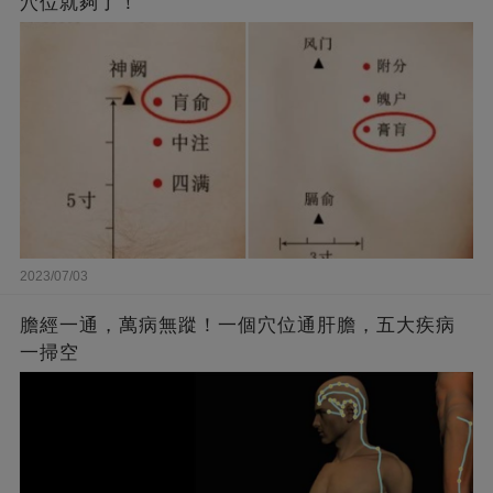
穴位就夠了！
2023/07/03
膽經一通，萬病無蹤！一個穴位通肝膽，五大疾病
一掃空