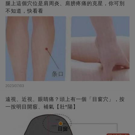
腿上這個穴位是肩周炎、肩膀疼痛的克星，你可別
不知道，快看看
2023/07/03
遠視、近視、眼睛痛？頭上有一個「目窗穴」，按
一按明目開竅、補氣【壯*陽】