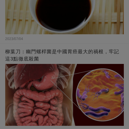
2023/07/04
柳葉刀：幽門螺桿菌是中國胃癌最大的禍根，牢記
這3點徹底殺菌