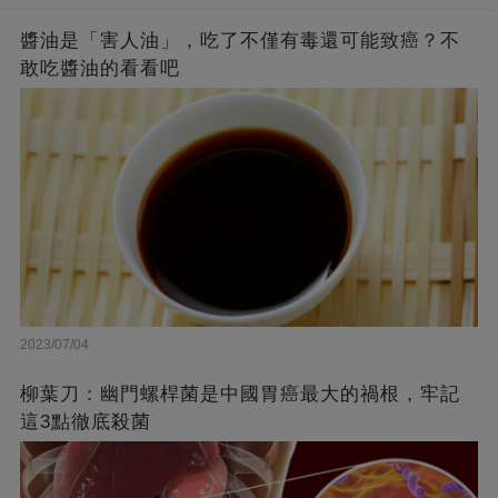
醬油是「害人油」，吃了不僅有毒還可能致癌？不
敢吃醬油的看看吧
2023/07/04
柳葉刀：幽門螺桿菌是中國胃癌最大的禍根，牢記
這3點徹底殺菌