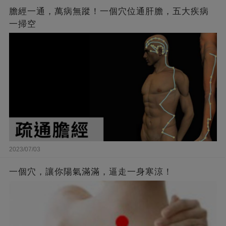
膽經一通，萬病無蹤！一個穴位通肝膽，五大疾病
一掃空
2023/07/03
一個穴，讓你陽氣滿滿，逼走一身寒涼！