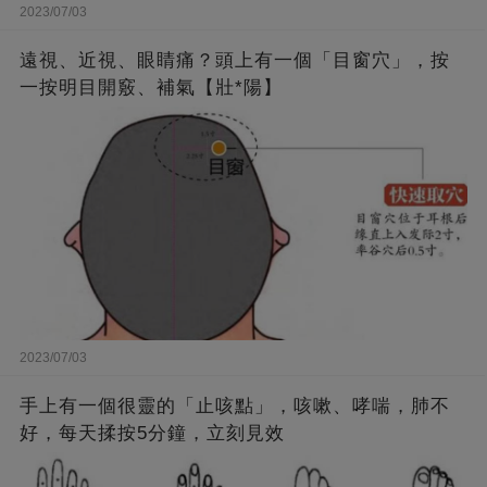
2023/07/03
遠視、近視、眼睛痛？頭上有一個「目窗穴」，按
一按明目開竅、補氣【壯*陽】
2023/07/03
手上有一個很靈的「止咳點」，咳嗽、哮喘，肺不
好，每天揉按5分鐘，立刻見效