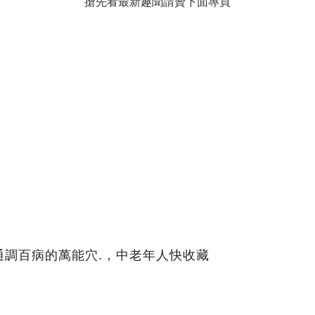
搶先看最新趣聞請贊下面專頁
通調百病的萬能穴.，中老年人快收藏