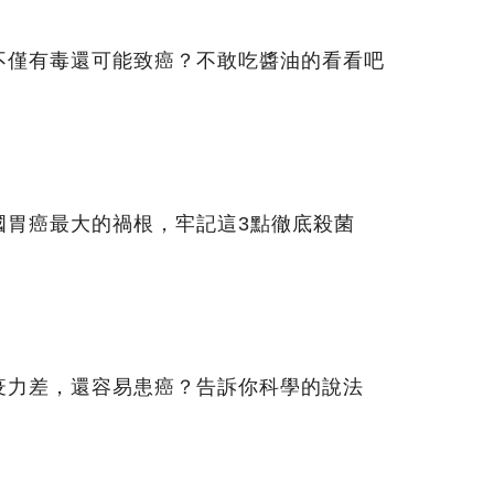
不僅有毒還可能致癌？不敢吃醬油的看看吧
國胃癌最大的禍根，牢記這3點徹底殺菌
疫力差，還容易患癌？告訴你科學的說法