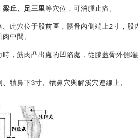
、梁丘、足三里
等穴位，可消腫止痛。
絡。此穴位于股前區，髕骨內側端上2寸，股
肌肉中間。
力時，
筋肉凸出處的凹陷處，從膝蓋骨外側端
側、犢鼻下3寸。犢鼻穴與解溪穴連線上。