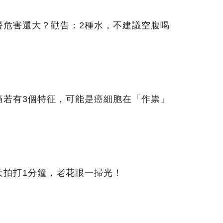
餐危害還大？勸告：2種水，不建議空腹喝
痛若有3個特征，可能是癌細胞在「作祟」
天拍打1分鐘，老花眼一掃光！