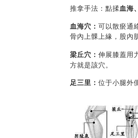
推拿手法：點揉
血海
血海穴：
可以散瘀通
骨內上髁上緣，股內
梁丘穴：
伸展膝蓋用
方就是該穴。
足三里：
位于小腿外