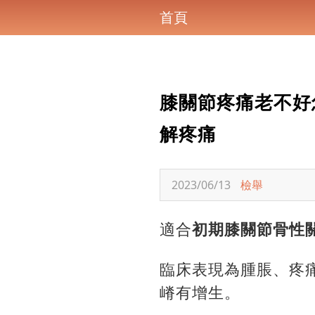
首頁
膝關節疼痛老不好
解疼痛
2023/06/13
檢舉
適合
初期膝關節骨性
臨床表現為腫脹、疼
嵴有增生。