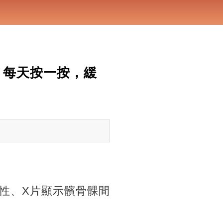
，每天按一按，緩
性、X片顯示髕骨髁間