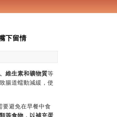
嘴下留情
、維生素和礦物質
等
致腸道蠕動減緩，
使
需要避免在早餐中食
類等食物，
以補充蛋