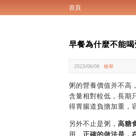
首頁
早餐為什麼不能喝
2023/06/06
檢舉
粥的營養價值并不高
含量相對較低，長期
得胃腸道負擔加重，
另外不止是粥，
高糖
用，
正確的做法是，