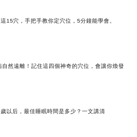
非這15穴，手把手教你定穴位，5分鐘能學會。
病自然遠離！記住這四個神奇的穴位，會讓你煥發
5歲以后，最佳睡眠時間是多少？一文講清