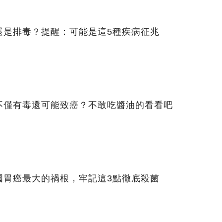
還是排毒？提醒：可能是這5種疾病征兆
不僅有毒還可能致癌？不敢吃醬油的看看吧
國胃癌最大的禍根，牢記這3點徹底殺菌