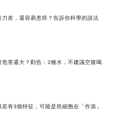
疫力差，還容易患癌？告訴你科學的說法
餐危害還大？勸告：2種水，不建議空腹喝
痛若有3個特征，可能是癌細胞在「作祟」