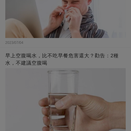
2023/07/04
早上空腹喝水，比不吃早餐危害還大？勸告：2種
水，不建議空腹喝