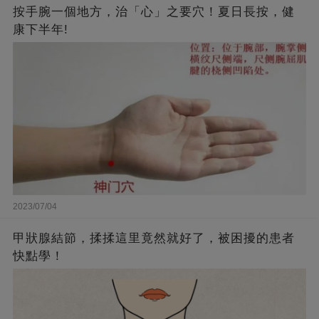
按手腕一個地方，治「心」之要穴！夏日長按，健
康下半年!
2023/07/04
甲狀腺結節，揉揉這里竟然就好了，被困擾的患者
快點學！