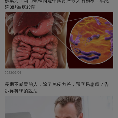
柳葉刀：幽門螺桿菌是中國胃癌最大的禍根，牢記
這3點徹底殺菌
2023/07/04
長期不感冒的人，除了免疫力差，還容易患癌？告
訴你科學的說法