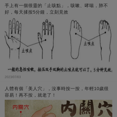
手上有一個很靈的「止咳點」，咳嗽、哮喘，肺不
好，每天揉按5分鐘，立刻見效
2023/07/03
人體有個「美人穴」，沒事時按一按，年輕10歲很
容易！再不按，就老了！