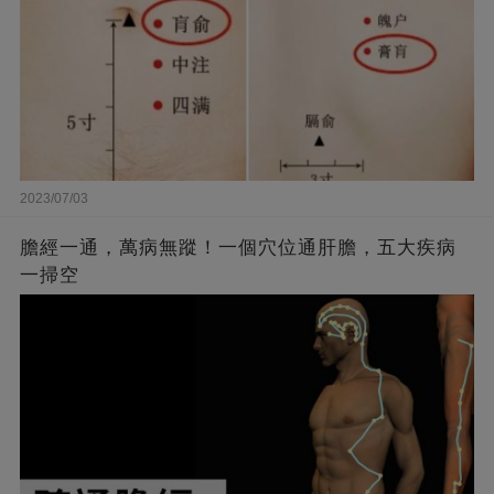
2023/07/03
膽經一通，萬病無蹤！一個穴位通肝膽，五大疾病
一掃空