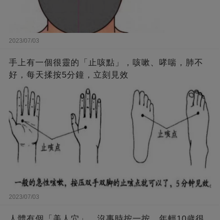
2023/07/03
手上有一個很靈的「止咳點」，咳嗽、哮喘，肺不
好，每天揉按5分鐘，立刻見效
2023/07/03
人體有個「美人穴」，沒事時按一按，年輕10歲很