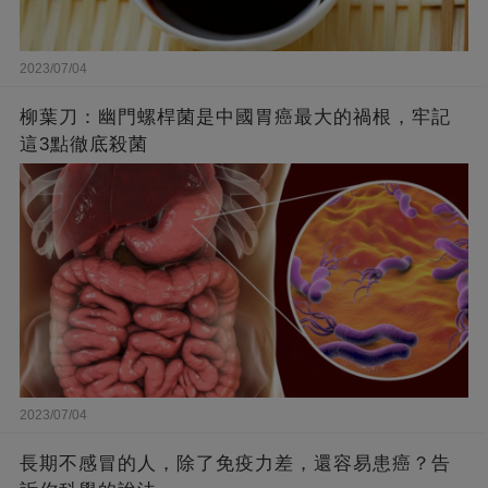
2023/07/04
柳葉刀：幽門螺桿菌是中國胃癌最大的禍根，牢記
這3點徹底殺菌
2023/07/04
長期不感冒的人，除了免疫力差，還容易患癌？告