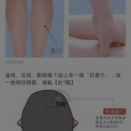
2023/07/03
遠視、近視、眼睛痛？頭上有一個「目窗穴」，按
一按明目開竅、補氣【壯*陽】