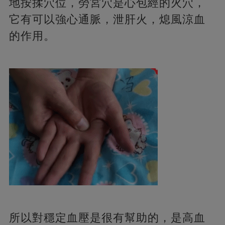
地按揉穴位，勞宮穴是心包經的火穴，
它有可以強心通脈，泄肝火，熄風涼血
的作用。
所以對穩定血壓是很有幫助的，是高血