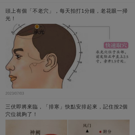
頭上有個「不老穴」，每天拍打1分鐘，老花眼一掃
光！
2023/07/03
三伏即將來臨，「排寒」快點安排起來，記住按2個
穴位就夠了！