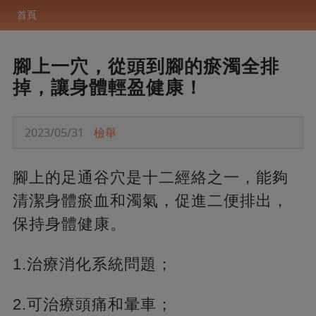
首頁
腳上一穴，從頭到腳的瘀濁全排
掉，讓身體輕盈健康！
2023/05/31
檢舉
腳上的足通谷穴是十二經絡之一，能夠
清潔身體瘀血和濁氣，促進二便排出，
保持身體健康。
1.治療消化系統問題；
2.可治療頭痛和暈車；