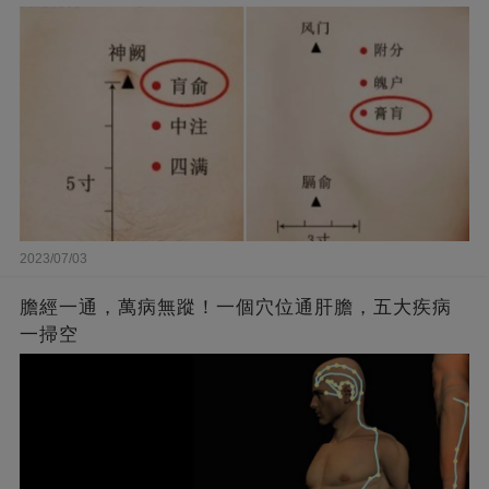
2023/07/03
膽經一通，萬病無蹤！一個穴位通肝膽，五大疾病
一掃空