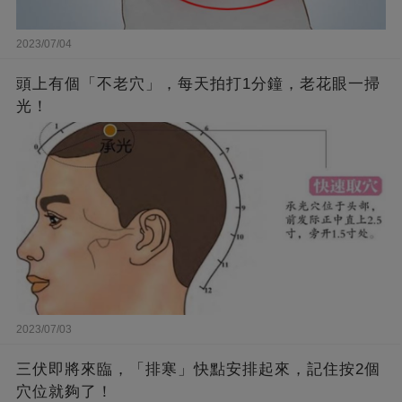
2023/07/04
頭上有個「不老穴」，每天拍打1分鐘，老花眼一掃
光！
2023/07/03
三伏即將來臨，「排寒」快點安排起來，記住按2個
穴位就夠了！