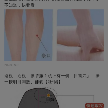
不知道，快看看
2023/07/03
遠視、近視、眼睛痛？頭上有一個「目窗穴」，按
一按明目開竅、補氣【壯*陽】