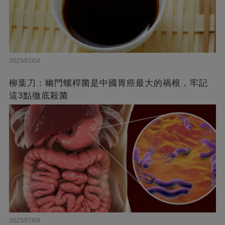
2023/07/04
柳葉刀：幽門螺桿菌是中國胃癌最大的禍根，牢記
這3點徹底殺菌
2023/07/04