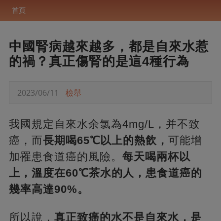
首頁
中國腎病越來越多，都是自來水惹
的禍？真正傷腎的是這4種行為
2023/06/11
檢舉
我國規定自來水余氯為4mg/L，并不致
癌，而
長期喝65℃以上的熱飲，
可能增
加罹患食道癌的風險。
每天喝兩杯以
上，溫度在60℃茶水的人，患食道癌的
幾率高達90%。
所以說，
真正致癌的水不是自來水，是