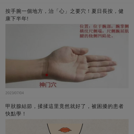
按手腕一個地方，治「心」之要穴！夏日長按，健
康下半年!
2023/07/04
甲狀腺結節，揉揉這里竟然就好了，被困擾的患者
快點學！