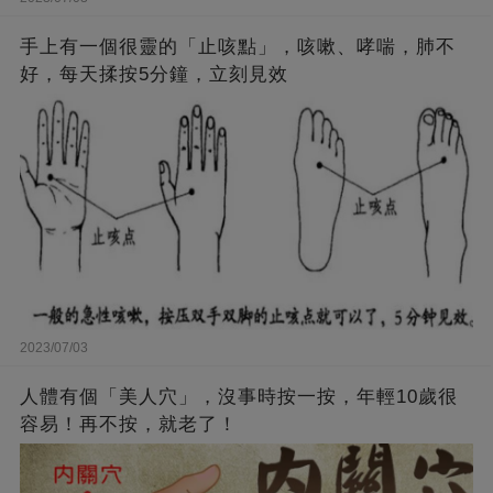
手上有一個很靈的「止咳點」，咳嗽、哮喘，肺不
好，每天揉按5分鐘，立刻見效
2023/07/03
人體有個「美人穴」，沒事時按一按，年輕10歲很
容易！再不按，就老了！