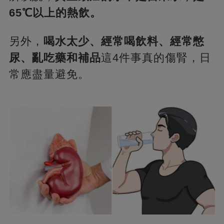
65℃以上的熱飲。
另外，
喝水太少、經常喝飲料、經常憋
尿、亂吃藥和補品
這4件事真的傷腎，日
常應盡量避免。