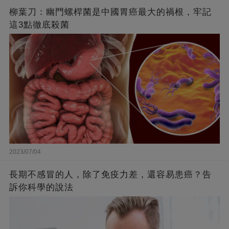
柳葉刀：幽門螺桿菌是中國胃癌最大的禍根，牢記
這3點徹底殺菌
2023/07/04
長期不感冒的人，除了免疫力差，還容易患癌？告
訴你科學的說法