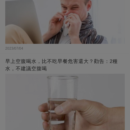
2023/07/04
早上空腹喝水，比不吃早餐危害還大？勸告：2種
水，不建議空腹喝