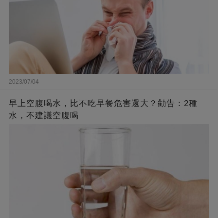
2023/07/04
早上空腹喝水，比不吃早餐危害還大？勸告：2種
水，不建議空腹喝