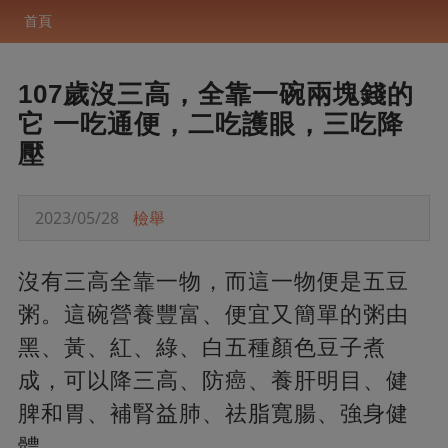
首頁
107歲沒三高，全靠一碗兩塊錢的
它 一吃通便，二吃護眼，三吃降
壓
2023/05/28
檢舉
沒有三高全靠一物，而這一物便是五豆
粥。這碗營養豐富、便宜又簡單的粥由
黑、黃、紅、綠、白五種顏色豆子煮
成，可以降三高、防癌、養肝明目、健
脾和胃、補腎益肺、祛脂寬腸、強身健
體。