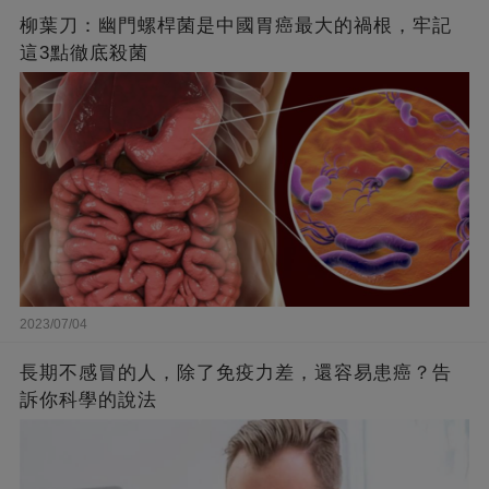
柳葉刀：幽門螺桿菌是中國胃癌最大的禍根，牢記
這3點徹底殺菌
2023/07/04
長期不感冒的人，除了免疫力差，還容易患癌？告
訴你科學的說法