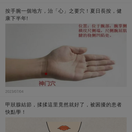
按手腕一個地方，治「心」之要穴！夏日長按，健
康下半年!
2023/07/04
甲狀腺結節，揉揉這里竟然就好了，被困擾的患者
快點學！