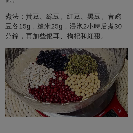
煮法：黃豆、綠豆、紅豆、黑豆、青豌
豆各15g，糙米25g，浸泡2小時后煮30
分鐘，再加些銀耳、枸杞和紅棗。