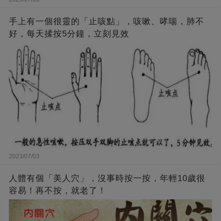
手上有一個很靈的「止咳點」，咳嗽、哮喘，肺不
好，每天揉按5分鐘，立刻見效
2023/07/03
人體有個「美人穴」，沒事時按一按，年輕10歲很
容易！再不按，就老了！